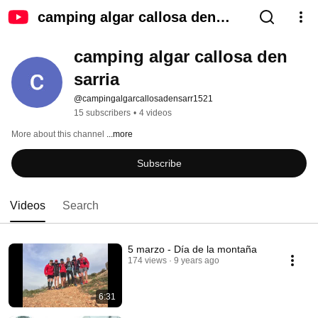
camping algar callosa den
sarria
camping algar callosa den 
sarria
@campingalgarcallosadensarr1521
15 subscribers
•
4 videos
More about this channel
...more
Subscribe
Videos
Search
5 marzo - Día de la montaña
174 views
9 years ago
6:31