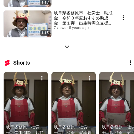
1:17
岐阜県各務原市 社労士 助成
金 令和３年度おすすめ助成
金 第１弾 出生時両立支援コ
ース
7 views
5 years ago
1:15
Shorts
岐阜各務原　社労
岐阜各務原　社労
岐阜各務原　社
士　労働問題　お任
士　助成金　就業規
士　助成金　ガ