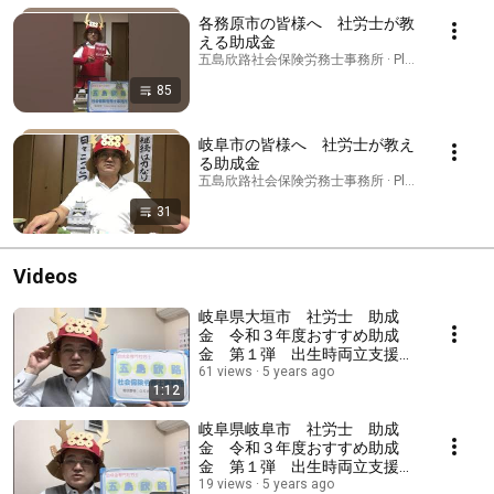
各務原市の皆様へ 社労士が教
える助成金
五島欣路社会保険労務士事務所 · Playlist
85
岐阜市の皆様へ 社労士が教え
る助成金
五島欣路社会保険労務士事務所 · Playlist
31
Videos
岐阜県大垣市 社労士 助成
金 令和３年度おすすめ助成
金 第１弾 出生時両立支援コ
ース
61 views
5 years ago
1:12
岐阜県岐阜市 社労士 助成
金 令和３年度おすすめ助成
金 第１弾 出生時両立支援コ
ース
19 views
5 years ago