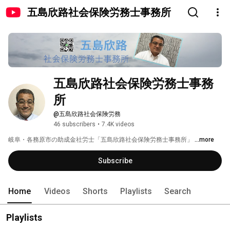
五島欣路社会保険労務士事務所
五島欣路社会保険労務士事務
所
@五島欣路社会保険労務
46 subscribers
•
7.4K videos
岐阜・各務原市の助成金社労士「五島欣路社会保険労務士事務所」 
...more
Subscribe
Home
Videos
Shorts
Playlists
Search
Playlists