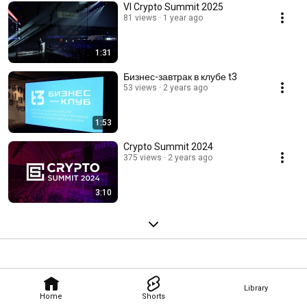
VI Crypto Summit 2025
81 views
1 year ago
1:31
Бизнес-завтрак в клубе t3
53 views
2 years ago
1:53
Crypto Summit 2024
375 views
2 years ago
3:10
Library
Home
Shorts