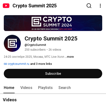
Crypto Summit 2025
Crypto Summit 2025
@CryptoSummit
250 subscribers
•
26 videos
24-25 сентября 2025, Москва, МТС Live Холл 
...more
cryptosummit.ru
and 3 more links
Subscribe
Home
Videos
Playlists
Search
Videos