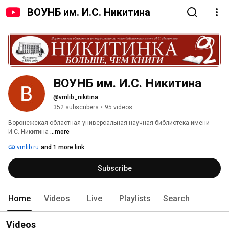
ВОУНБ им. И.С. Никитина
ВОУНБ им. И.С. Никитина
@vrnlib_nikitina
352 subscribers
•
95 videos
Воронежская областная универсальная научная библиотека имени 
И.С. Никитина 
...more
vrnlib.ru
and 1 more link
Subscribe
Home
Videos
Live
Playlists
Search
Videos