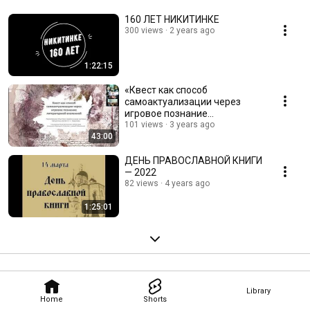
160 ЛЕТ НИКИТИНКЕ
300 views
2 years ago
1:22:15
«Квест как способ
самоактуализации через
игровое познание
литературной вселенной»
101 views
3 years ago
43:00
ДЕНЬ ПРАВОСЛАВНОЙ КНИГИ
— 2022
82 views
4 years ago
1:25:01
Library
Home
Shorts