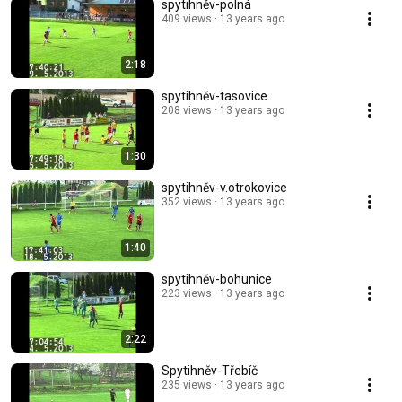
spytihněv-polná
409 views
13 years ago
2:18
spytihněv-tasovice
208 views
13 years ago
1:30
spytihněv-v.otrokovice
352 views
13 years ago
1:40
spytihněv-bohunice
223 views
13 years ago
2:22
Spytihněv-Třebíč
235 views
13 years ago