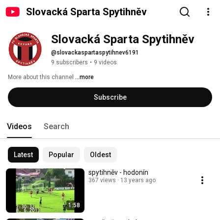
Slovacká Sparta Spytihněv
Slovacká Sparta Spytihněv
@slovackaspartaspytihnev6191
9 subscribers
•
9 videos
More about this channel
...more
Subscribe
Videos
Search
Latest
Popular
Oldest
spytihněv - hodonín
367 views
13 years ago
1:58