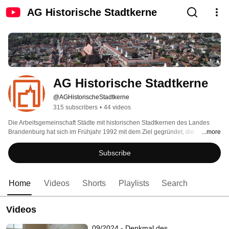
AG Historische Stadtkerne
AG Historische Stadtkerne
@AGHistorischeStadtkerne
315 subscribers
•
44 videos
Die Arbeitsgemeinschaft Städte mit historischen Stadtkernen des Landes 
Brandenburg hat sich im Frühjahr 1992 mit dem Ziel gegründet, die 
...more
historischen Stadtkerne vor dem Verfall zu retten, die historische 
Bausubstanz zu bewahren und mit neuem Leben zu füllen. Inzwischen ist 
Subscribe
sie eine feste Institution im Land Brandenburg und umfasst 31 
Mitgliedstädten. 
Home
Videos
Shorts
Playlists
Search
Videos
09/2024 - Denkmal des