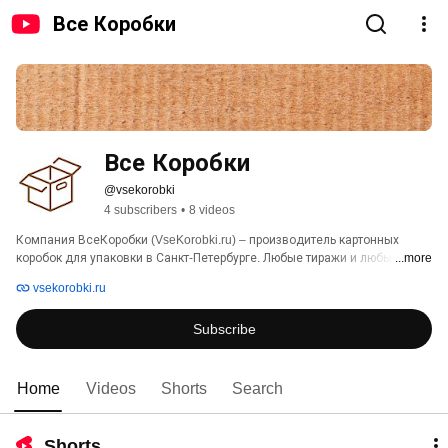
Все Коробки
Все Коробки
@vsekorobki
4 subscribers
•
8 videos
Компания ВсеКоробки (VseKorobki.ru) – производитель картонных 
коробок для упаковки в Санкт-Петербурге. Любые тиражи и любые 
...more
заказы от 100 шт. Можем делать при вас или пока вы до нас едете! 
vsekorobki.ru
Покупайте у проверенного поставщика-изготовителя. Собственное 
современное производство позволяет нам изготавливать в 
Subscribe
максимально сжатые сроки любые заказы клиентов на коробки от 5 см 
до 3 метров. Самую выгодную цену в России вы можете получить 
напрямую от завода. 
Home
Videos
Shorts
Search
Shorts