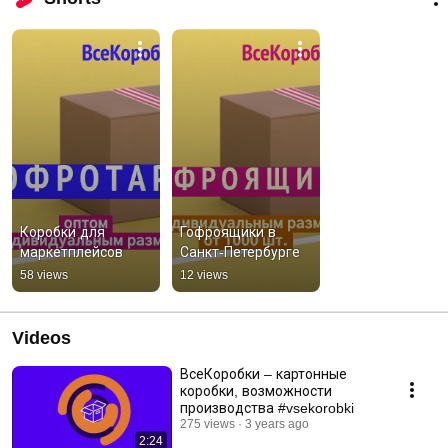
Коробки для 
Гофроящики в 
маркетплейсов
Санкт-Петербурге
58 views
12 views
Videos
ВсеКоробки – картонные
коробки, возможности
производства #vsekorobki
275 views
3 years ago
2:24