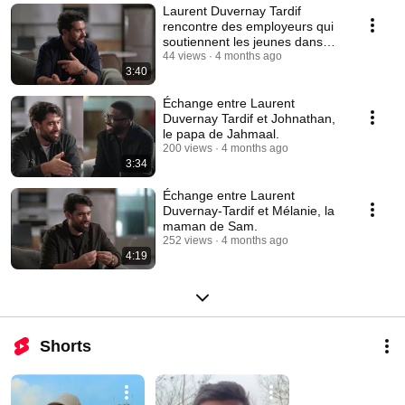
Laurent Duvernay Tardif
rencontre des employeurs qui
soutiennent les jeunes dans
leur parcours.
44 views
4 months ago
3:40
Échange entre Laurent
Duvernay Tardif et Johnathan,
le papa de Jahmaal.
200 views
4 months ago
3:34
Échange entre Laurent
Duvernay-Tardif et Mélanie, la
maman de Sam.
252 views
4 months ago
4:19
Shorts