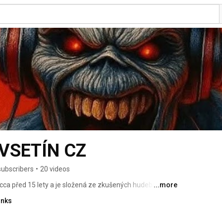
VSETÍN CZ
subscribers
•
20 videos
 cca před 15 lety a je složená ze zkušených hudebníků, 
...more
pelách. Odehrála bezmála 300 koncertů po celé České 
inks
 v Německu, či Polsku. Vystoupení je složeno z největších 
oupení dohlíží i maskot Eddie. 