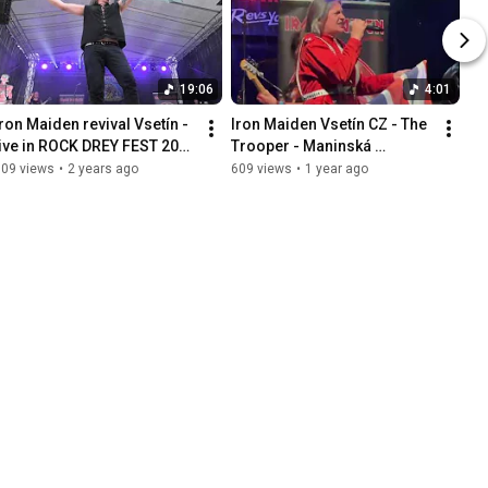
19:06
4:01
Iron Maiden revival Vsetín - 
Iron Maiden Vsetín CZ - The 
live in ROCK DREY FEST 2023 
Trooper - Maninská 
 part II
Tiesňava /SK 5. 7. 2025/
609 views
•
2 years ago
609 views
•
1 year ago