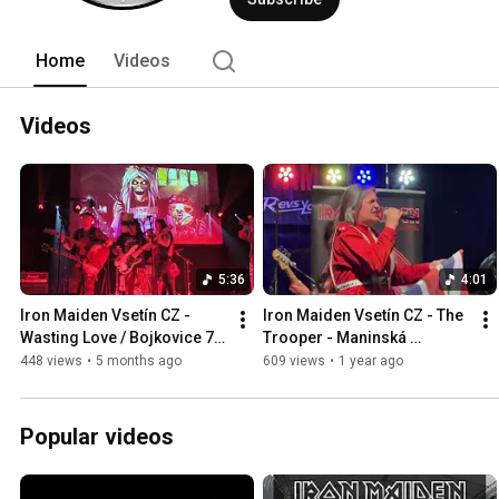
Home
Videos
Videos
5:36
4:01
Iron Maiden Vsetín CZ -  
Iron Maiden Vsetín CZ - The 
Wasting Love / Bojkovice 7. 
Trooper - Maninská 
2. 2026
Tiesňava /SK 5. 7. 2025/
448 views
•
5 months ago
609 views
•
1 year ago
Popular videos