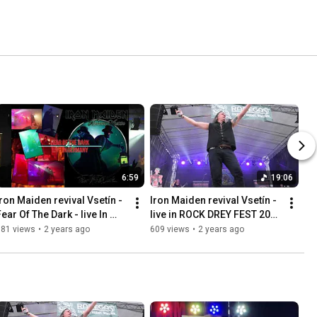
6:59
19:06
Iron Maiden revival Vsetín - 
Iron Maiden revival Vsetín - 
ear Of The Dark - live In 
live in ROCK DREY FEST 2023 
Germany 2024
- part II
381 views
•
2 years ago
609 views
•
2 years ago