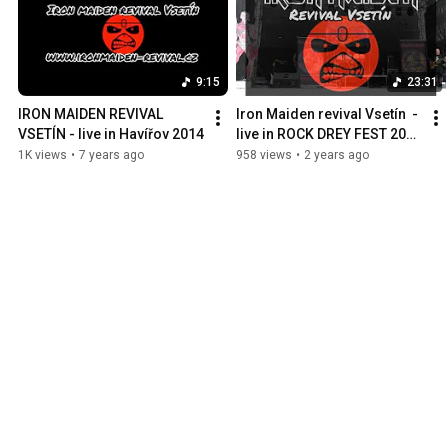
9:15
23:31
IRON MAIDEN REVIVAL 
Iron Maiden revival Vsetín  -  
VSETÍN - live in Havířov 2014
live in ROCK DREY FEST 2023 
- part I
1K views
•
7 years ago
958 views
•
2 years ago