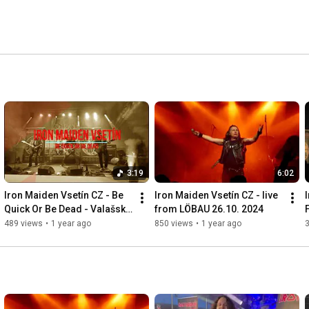
3:19
6:02
Iron Maiden Vsetín CZ - Be 
Iron Maiden Vsetín CZ - live 
Quick Or Be Dead - Valašské 
from LÖBAU 26.10. 2024
F
Příkazy 30.12.2024
489 views
•
1 year ago
850 views
•
1 year ago