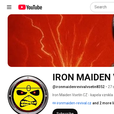
IRON MAIDEN 
@ironmaidenrevivalvsetin8352
•
27 
Iron Maiden Vsetín CZ - kapela vznikla
kteří dříve působili v regionálních ka
ironmaiden-revival.cz
and 2 more l
republice, Slovensku, ale také koncerty
hitů Britské metalové legendy a na vyst
Subscribe