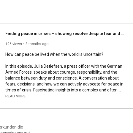
Finding peace in crises – showing resolve despite fear and doubt
196 views
8 months ago
How can peace be lived when the world is uncertain?

In this episode, Julia Detlefsen, a press officer with the German 
Armed Forces, speaks about courage, responsibility, and the 
balance between duty and conscience. A conversation about 
fears, decisions, and how we can actively advocate for peace in 
times of crisis. Fascinating insights into a complex and often 
controversial topic.

READ MORE
00:00
00:27
 – “What’s your stance on the German Armed Forces?” – 
01:00
 – “I wanted an adventure” – Julia Detlefsen’s path to the 
erkunden die
ld gemeinsam mit