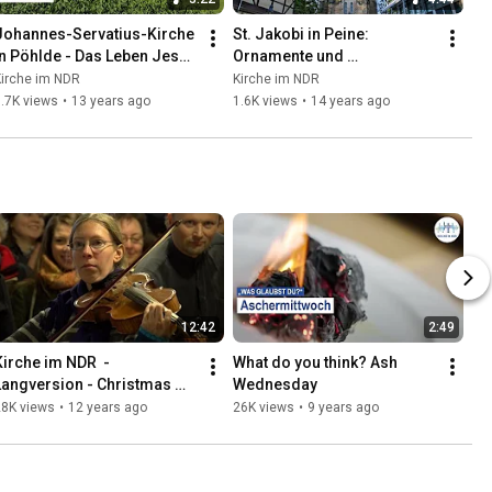
Johannes-Servatius-Kirche 
St. Jakobi in Peine: 
in Pöhlde - Das Leben Jesu 
Ornamente und 
in 35 Ölbildern
Bibelgeschichten 
Kirche im NDR
Kirche im NDR
schmücken neugotische 
.7K views
•
13 years ago
1.6K views
•
14 years ago
Saalkirche
12:42
2:49
Kirche im NDR  - 
What do you think? Ash 
Langversion - Christmas 
Wednesday
Flashmob Hannover 
28K views
•
12 years ago
26K views
•
9 years ago
Hauptbahnhof - 
Weihnachtsoratorium