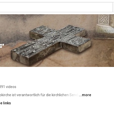
391 videos
kirche ist verantwortlich für die kirchlichen Sendungen 
...more
Gottesdienstübertragungen aus Norddeutschland in der 
e links
oduzieren Autoren Videos im erweiterten Angebot. 