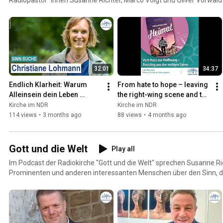
inspirierenden Gästen, wo Menschen Sinn finden: in der Kunst, der Mus
Kulturen oder in den Tiefen des Glaubens. Jede Folge bietet neue P
die eigene Suche nach Orientierung und Tiefe – immer mit Bezug z
bewegen. Ein Podcast für alle, die mitten im Leben stehen und offen 
existenzielle Fragen sind.
32:01
34:37
Endlich Klarheit: Warum 
From hate to hope – leaving 
Alleinsein dein Leben 
the right-wing scene and the 
verändert
search for meaning
Kirche im NDR
Kirche im NDR
114 views
•
3 months ago
88 views
•
4 months ago
Gott und die Welt
Play all
Im Podcast der Radiokirche "Gott und die Welt" sprechen Susanne Ric
Prominenten und anderen interessanten Menschen über den Sinn, den 
finden, darüber was Menschen antreibt und zur Ruhe kommen lässt.