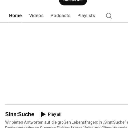
Home
Videos
Podcasts
Playlists
Sinn:Suche
Play all
Wir bieten Antworten auf die großen Lebensfragen: In „Sinn:Suche“ 
Radiopastor*innen Susanne Richter, Marco Voigt und Oliver Vorwa