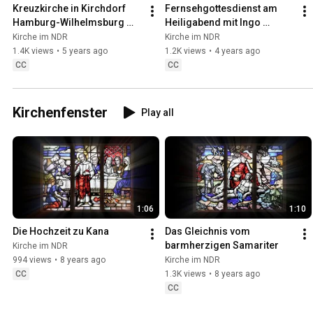
Kreuzkirche in Kirchdorf 
Fernsehgottesdienst am 
Hamburg-Wilhelmsburg 
Heiligabend mit Ingo 
Fernsehgottesdienst am 
Zamperoni (Trailer)
Kirche im NDR
Kirche im NDR
Ostermontag (Trailer)
1.4K views
•
5 years ago
1.2K views
•
4 years ago
CC
CC
Kirchenfenster
Play all
1:06
1:10
Die Hochzeit zu Kana
Das Gleichnis vom 
barmherzigen Samariter
Kirche im NDR
994 views
•
8 years ago
Kirche im NDR
CC
1.3K views
•
8 years ago
CC