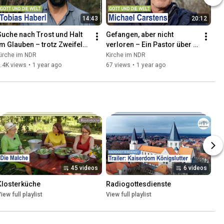
14:43
20:12
Suche nach Trost und Halt 
Gefangen, aber nicht 
im Glauben – trotz Zweifeln 
verloren – Ein Pastor über 
und Krisen. Ein ehrlicher 
Hoffnung
Kirche im NDR
Kirche im NDR
lick auf Spiritu...
.4K views
•
1 year ago
67 views
•
1 year ago
45 videos
6 videos
Klosterküche
Radiogottesdienste
iew full playlist
View full playlist