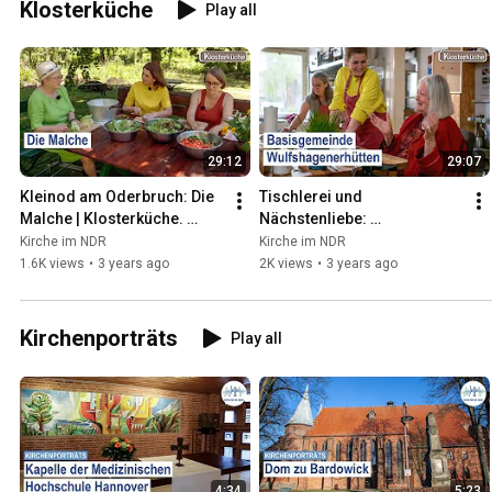
Klosterküche
Play all
29:12
29:07
Kleinod am Oderbruch: Die 
Tischlerei und 
Malche | Klosterküche. 
Nächstenliebe: 
Kochen mit Leib und Seele.
Basisgemeinde 
Kirche im NDR
Kirche im NDR
Wulfshagenerhütten | 
1.6K views
•
3 years ago
2K views
•
3 years ago
Klosterküche
Kirchenporträts
Play all
4:34
5:23