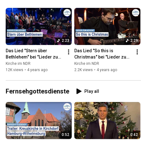
2:23
2:29
Das Lied "Stern über 
Das Lied "So this is 
Bethlehem" bei "Lieder zum 
Christmas" bei "Lieder zum 
Advent 2021" aus dem 
Advent 2021" aus dem 
Kirche im NDR
Kirche im NDR
Gruenspan in Hamburg.
Gruenspan in Hamburg.
12K views
•
4 years ago
2.2K views
•
4 years ago
Fernsehgottesdienste
Play all
0:52
0:42