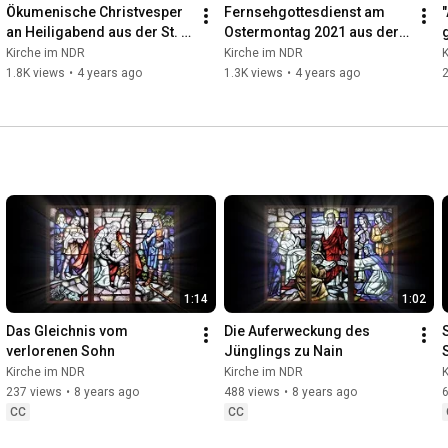
Ökumenische Christvesper 
Fernsehgottesdienst am 
an Heiligabend aus der St. 
Ostermontag 2021 aus der 
Nikolaikirche in Hamburg-
Kreuzkirche in Hamburg-
Kirche im NDR
Kirche im NDR
Moorfleet 2021
Kirchdorf
1.8K views
•
4 years ago
1.3K views
•
4 years ago
2
1:14
1:02
Das Gleichnis vom 
Die Auferweckung des 
verlorenen Sohn
Jünglings zu Nain
Kirche im NDR
Kirche im NDR
237 views
•
8 years ago
488 views
•
8 years ago
CC
CC