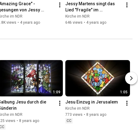
"Amazing Grace" - 
Jessy Martens singt das 
gesungen von Jessy 
Lied "Fragile" im 
Martens in der St. Pauli-
Gottesdienst
Kirche im NDR
Kirche im NDR
Kirche
.8K views
•
4 years ago
646 views
•
4 years ago
1:09
1:05
Salbung Jesu durch die 
Jesu Einzug in Jerusalem
Sünderin
Kirche im NDR
Kirche im NDR
773 views
•
8 years ago
625 views
•
8 years ago
CC
CC