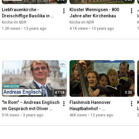
Liebfrauenkirche - 
Kloster Wennigsen - 800 
Dreischiffige Basilika in 
Jahre alter Kirchenbau
Neustadt am Rübenberge
Kirche im NDR
Kirche im NDR
1.2K views
•
13 years ago
4.1K views
•
13 years ago
1
47:18
3:30
"In Rom" – Andreas Englisch 
Flashmob Hannover 
im Gespräch mit Oliver 
Hauptbahnhof - 
Vorwald | SinnSuche 36
Weihnachtsoratorium Bach 
51K views
•
3 years ago
46K views
•
12 years ago
- Kirche im NDR 
Kurzversion