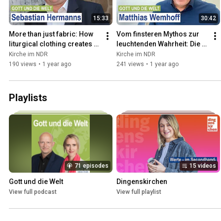
15:33
30:42
More than just fabric: How 
Vom finsteren Mythos zur 
liturgical clothing creates 
leuchtenden Wahrheit: Die 
meaning and identity.
wahre Geschichte des 
Kirche im NDR
Kirche im NDR
Mittelalters um 1200
190 views
•
1 year ago
241 views
•
1 year ago
Playlists
71 episodes
15 videos
Gott und die Welt
Dingenskirchen
View full podcast
View full playlist