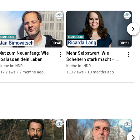
30:46
38:21
Mut zum Neuanfang: Wie 
Mehr Selbstwert: Wie 
Loslassen dein Leben 
Scheitern stark macht – 
leichter macht.
Ricarda Lang über neue 
Kirche im NDR
Kirche im NDR
Lebenswege
217 views
•
9 months ago
130 views
•
10 months ago