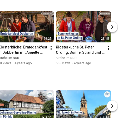
29:25
28:15
Klosterküche: Erntedankfest 
Klosterküche St. Peter 
in Dobbertin mit Annette 
Ording, Sonne, Strand und 
Behnken
Sommerkloster mit 
Kirche im NDR
Kirche im NDR
Urlauberseelsorge
2K views
•
4 years ago
535 views
•
4 years ago
3:22
4:44