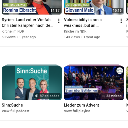
14:17
15:16
Syrien: Land voller Vielfalt. 
Vulnerability is not a 
Christen kämpfen nach dem 
weakness, but an 
Umbruch für eine neue 
opportunity! Find out why it's 
Kirche im NDR
Kirche im NDR
Zukunft.
the key to Resi...
B
60 views
•
1 year ago
143 views
•
1 year ago
2
87 episodes
33 videos
Sinn:Suche
Lieder zum Advent
View full podcast
View full playlist
V