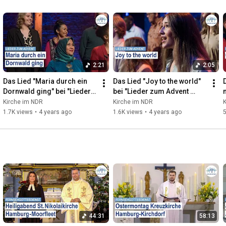
2:21
2:05
Das Lied "Maria durch ein 
Das Lied "Joy to the world" 
D
Dornwald ging" bei "Lieder 
bei "Lieder zum Advent 
zum Advent 2021" aus dem 
2021" aus dem Grünspan in 
Kirche im NDR
Kirche im NDR
Gruenspan in Hamburg.
Hamburg.
1.7K views
•
4 years ago
1.6K views
•
4 years ago
5
44:31
58:13