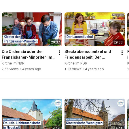
29:37
29:33
Die Ordensbrüder der 
Steckrübenschnitzel und 
Franziskaner-Minoriten im 
Friedensarbeit: Der 
Kloster Lage | Klosterküche 
Laurentiushof | 
Kirche im NDR
Kirche im NDR
- Kochen mit Leib & Seele
Klosterküche - Kochen mit 
7.6K views
•
4 years ago
1.3K views
•
4 years ago
Leib und Seele
4:14
6:03