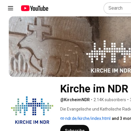
Kirche im NDR
@KircheimNDR
•
2.14K subscribers
•
Die Evangelische und Katholische Radio
auf allen Wellen des NDR und für die 
ndr.de/kirche/index.html
and 3 mor
ARD an Feiertagen. Darüber hinaus pr
Subscribe