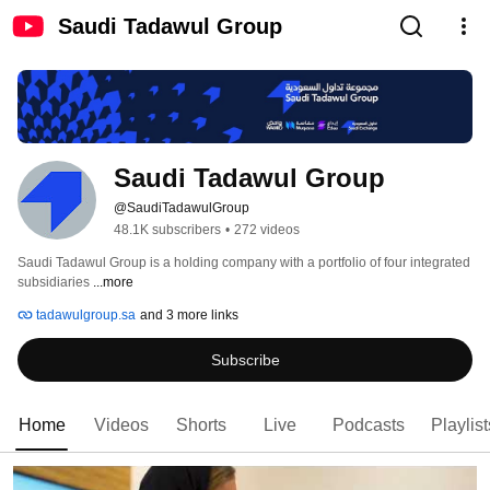
Saudi Tadawul Group
Saudi Tadawul Group
@SaudiTadawulGroup
48.1K subscribers
•
272 videos
Saudi Tadawul Group is a holding company with a portfolio of four integrated 
subsidiaries 
...more
tadawulgroup.sa
and 3 more links
Subscribe
Home
Videos
Shorts
Live
Podcasts
Playlist