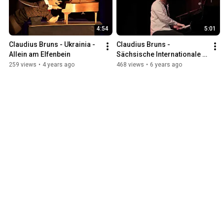
4:54
5:01
Claudius Bruns - Ukrainia - 
Claudius Bruns - 
Allein am Elfenbein
Sächsische Internationale 
Live (Allein am Elfenbein)
259 views
•
4 years ago
468 views
•
6 years ago