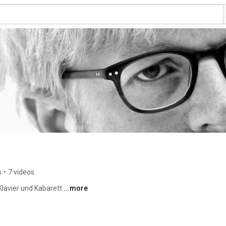
s
s
•
7 videos
Klavier und Kabarett 
...more