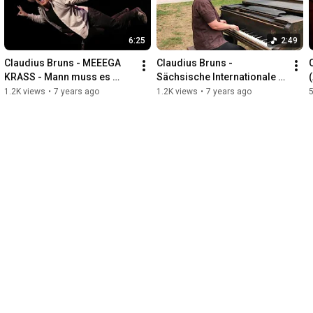
6:25
2:49
Claudius Bruns - MEEEGA 
Claudius Bruns - 
KRASS - Mann muss es 
Sächsische Internationale 
spüren (Allein am Elfenbein)
(Allein am Elfenbein)
1.2K views
•
7 years ago
1.2K views
•
7 years ago