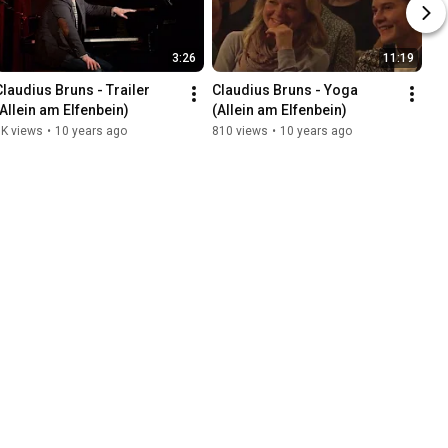
3:26
11:19
Claudius Bruns - Trailer 
Claudius Bruns - Yoga 
(Allein am Elfenbein)
(Allein am Elfenbein)
5K views
•
10 years ago
810 views
•
10 years ago