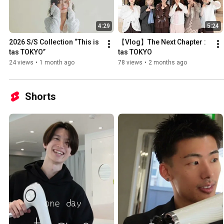
4:29
5:24
2026 S/S Collection “This is 
【Vlog】The Next Chapter : 
tas TOKYO”
tas TOKYO
24 views
•
1 month ago
78 views
•
2 months ago
Shorts