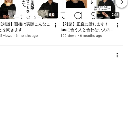
5:51
7:08
【対談】面接は実際こんなこ
【対談】正直に話します！
とを聞きます
tasに合う人と合わない人の
特徴
65 views
•
6 months ago
199 views
•
6 months ago