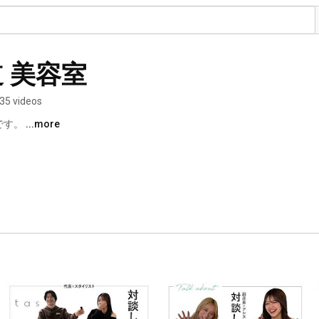
道 美容室
35 videos
す。 
...more