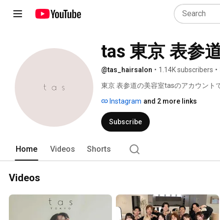
tas 東京 表参
@tas_hairsalon
•
1.14K subscribers
•
東京 表参道の美容室tasのアカウントで
Instagram
and 2 more links
Subscribe
Home
Videos
Shorts
Videos