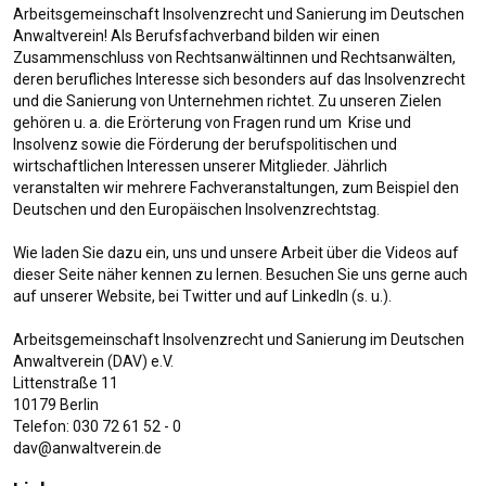
Arbeitsgemeinschaft Insolvenzrecht und Sanierung im Deutschen 
Anwaltverein! Als Berufsfachverband bilden wir einen 
Zusammenschluss von Rechtsanwältinnen und Rechtsanwälten, 
deren berufliches Interesse sich besonders auf das Insolvenzrecht 
und die Sanierung von Unternehmen richtet. Zu unseren Zielen 
gehören u. a. die Erörterung von Fragen rund um  Krise und 
Insolvenz sowie die Förderung der berufspolitischen und 
wirtschaftlichen Interessen unserer Mitglieder. Jährlich 
veranstalten wir mehrere Fachveranstaltungen, zum Beispiel den 
Deutschen und den Europäischen Insolvenzrechtstag. 

Privatinsolvenz - 
was Sie dann tun 
Wie laden Sie dazu ein, uns und unsere Arbeit über die Videos auf 
sollten
dieser Seite näher kennen zu lernen. Besuchen Sie uns gerne auch 
auf unserer Website, bei Twitter und auf LinkedIn (s. u.).

693 views
Arbeitsgemeinschaft Insolvenzrecht und Sanierung im Deutschen 
Anwaltverein (DAV) e.V.

Videos
Littenstraße 11

10179 Berlin

INDat Insolvenzrechtstag 2026
61 views
4 months ago
Telefon: 030 72 61 52 - 0

dav@anwaltverein.de
15:17