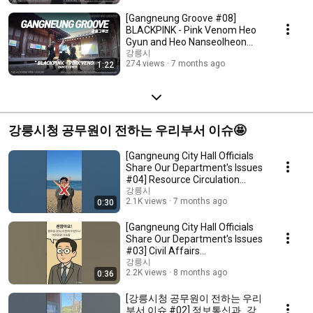
[Gangneung Groove #08]
BLACKPINK - Pink Venom Heo
Gyun and Heo Nanseolheon
Memorial Park
강릉시
274 views
7 months ago
1:22
강릉시청 공무원이 전하는 우리부서 이슈🤩
[Gangneung City Hall Officials
Share Our Department's Issues
#04] Resource Circulation
Division_G...
강릉시
2.1K views
7 months ago
0:30
[Gangneung City Hall Officials
Share Our Department's Issues
#03] Civil Affairs
Division_Operatio...
강릉시
2.2K views
8 months ago
0:36
[강릉시청 공무원이 전하는 우리
부서 이슈 #02] 정보통신과_강