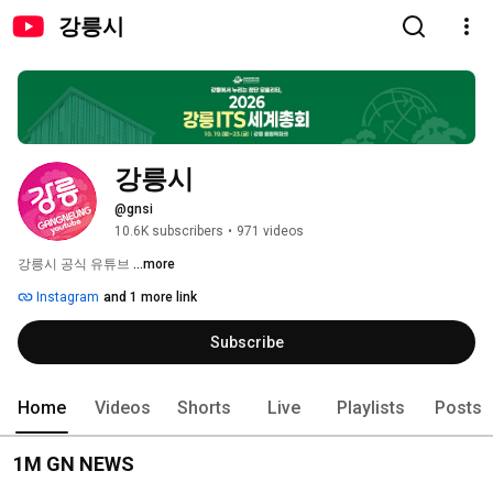
강릉시
강릉시
@gnsi
10.6K subscribers
•
971 videos
강릉시 공식 유튜브 
...more
Instagram
and 1 more link
Subscribe
Home
Videos
Shorts
Live
Playlists
Posts
1M GN NEWS