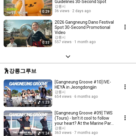
Guidelines 30-Second Spot
강릉시
36 views
2 days ago
0:29
2026 Gangneung Dano Festival
Spot 30-Second Promotional
Video
강릉시
557 views
1 month ago
0:33
🕺강릉그루브
[Gangneung Groove #10] IVE-
HEYA in Jeongdongjin
강릉시
654 views
6 months ago
1:23
[Gangneung Groove #09] TWS
(Tours) - Isn't it cool to follow
your heart? At the Marine Park
Obser...
강릉시
363 views
7 months ago
1:24