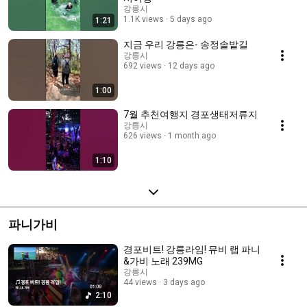
강릉시
1.1K views
5 days ago
1:21
지금 우리 강릉은- 송정솔밭길
강릉시
692 views
12 days ago
1:00
7월 추천여행지 경포생태저류지
강릉시
626 views
1 month ago
1:10
파니가비
경포비트! 강릉라임! 뮤비 랩 파니
&가비 노래 239MG
강릉시
44 views
3 days ago
2:10