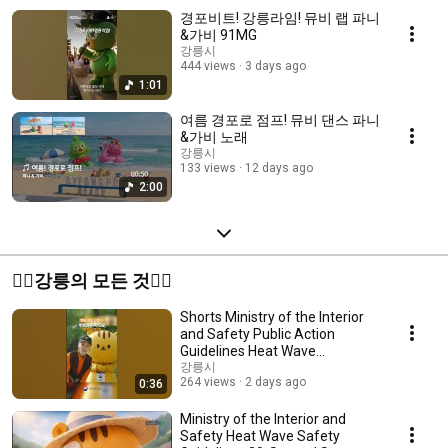
경포비트! 강릉라임! 뮤비 랩 파니
&가비 91MG
강릉시
444 views
3 days ago
1:01
여름 경포로 점프! 뮤비 댄스 파니
&가비 노래
강릉시
133 views
12 days ago
2:00
🚵‍♂️강릉의 모든 것🏄‍♂️
Shorts Ministry of the Interior
and Safety Public Action
Guidelines Heat Wave
Response Tips 35 se...
강릉시
264 views
2 days ago
0:36
Ministry of the Interior and
Safety Heat Wave Safety