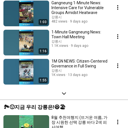
Gangneung 1-Minute News:
Intensive Care for Vulnerable
Groups Amidst Heatwave
강릉시
482 views
9 days ago
1:03
1-Minute Gangneung News:
Town Hall Meeting
강릉시
1.1K views
9 days ago
1:16
1M GN NEWS: Citizen-Centered
Governance in Full Swing
강릉시
1K views
13 days ago
1:55
🏞️🙂지금 우리 강릉은!😆🏖️
8월 추천여행지 (뜨거운 여름, 가
장 시원한 선택 강릉 바다 2색 피
서여행