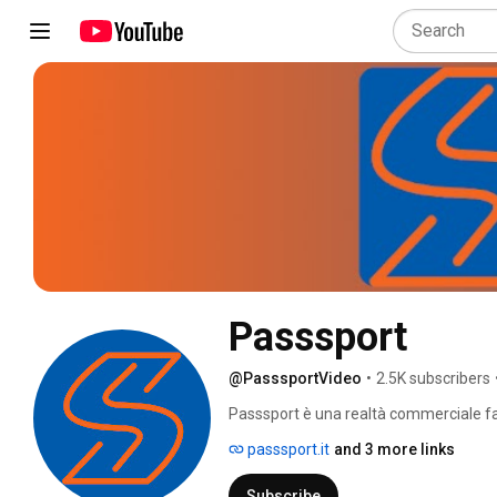
Passsport
@PasssportVideo
•
2.5K subscribers
Passsport è una realtà commerciale fatt
Video nasce dalla voglia di condividere la
passsport.it
and 3 more links
Outdoor e lo Sci di Fondo. La mission de
quello che facciamo all' interno dei ne
Subscribe