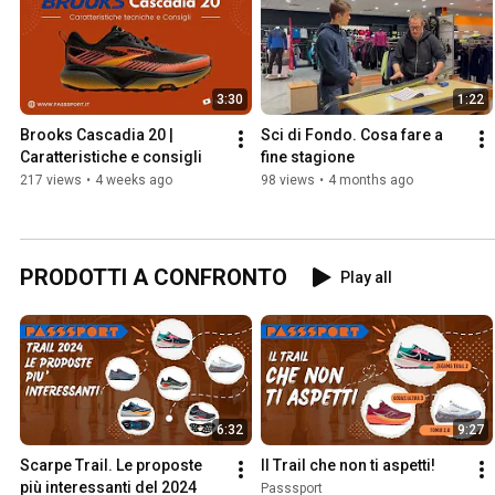
3:30
1:22
Brooks Cascadia 20 | 
Sci di Fondo. Cosa fare a 
Caratteristiche e consigli 
fine stagione
217 views
•
4 weeks ago
98 views
•
4 months ago
PRODOTTI A CONFRONTO
Play all
6:32
9:27
Scarpe Trail. Le proposte 
Il Trail che non ti aspetti!
più interessanti del 2024
Passsport