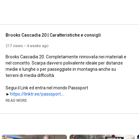
idee...non sempre convergenti.E la filosofia che 
i amatoriali, semplici, capaci di ridurre le 
e e condividere le nostre conoscenze. Vuoi essere dei 
nei commenti e dacci dei suggerimenti. 
Brooks Cascadia 20 | Caratteristiche e consigli 
217 views
4 weeks ago
Brooks Cascadia 20. Completamente rinnovata nei materiali e 
nel concetto. Scarpa davvero polivalente ideale per distanze 
medie e lunghe o per passeggiate in montagna anche su 
terreni di media difficoltà.

Segui il Link ed entra nel mondo Passsport

►
https://linktr.ee/passsport
READ MORE
►Acquista Cascadia 20 uomo: 
https://www.passsport.it/prodotti/def...
►Acquista Cascadia 20 donna: 
https://www.passsport.it/prodotti/def...
#brooksrunning
#trailrunning
#shopping
#passsport