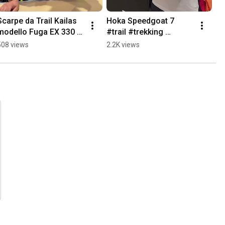
Scarpe da Trail Kailas 
Hoka Speedgoat 7  
modello Fuga EX 330 e 
#trail #trekking 
Fuga EX.
#trailrunning
508 views
2.2K views