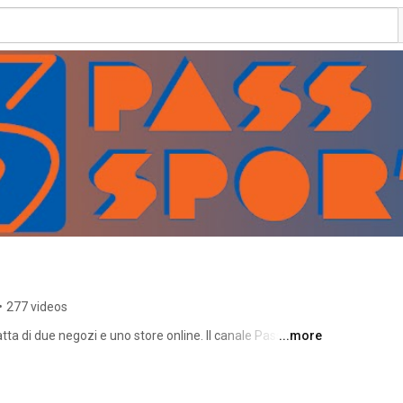
•
277 videos
a di due negozi e uno store online. Il canale Passsport 
...more
 passione per lo sport, in particolare per il Running, l' 
i nostri video è offrire uno spaccato di vita quotidiana, 
gozi, presentando le ultime novità del mercato, le nostre 