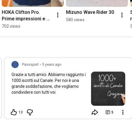
HOKA Clifton Pro. 
Mizuno Wave Rider 30
Prime impressioni e 
580 views
confronto con Clifton 
702 views
11
Passsport
•
5 years ago
Grazie a tutti amici. Abbiamo raggiunto i
1000 iscritti sul Canale. Per noi è una
grande soddisfazione, che vogliamo
condividere con tutti voi.
13
5