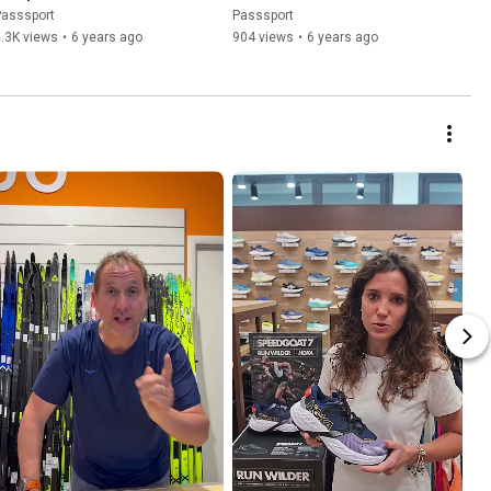
aratteristiche e quali 
tanto uguali
Passsport
Passsport
differenze?
.3K views
•
6 years ago
904 views
•
6 years ago