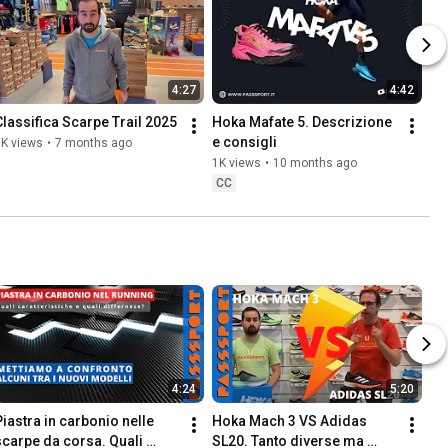
4:27
4:42
Classifica Scarpe Trail 2025
Hoka Mafate 5. Descrizione 
e consigli
1K views
•
7 months ago
1K views
•
10 months ago
CC
4:24
5:20
Piastra in carbonio nelle 
Hoka Mach 3 VS Adidas 
scarpe da corsa. Quali 
SL20. Tanto diverse ma 