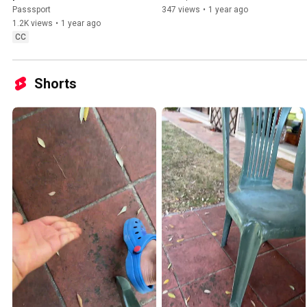
Passsport
347 views
•
1 year ago
1.2K views
•
1 year ago
CC
Shorts