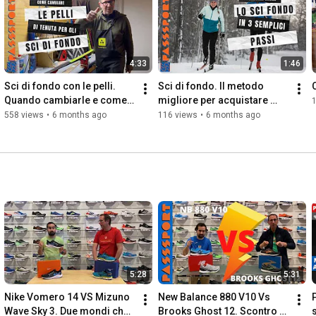
4:33
1:46
Sci di fondo con le pelli. 
Sci di fondo. Il metodo 
Quando cambiarle e come 
migliore per acquistare 
farlo.
online
558 views
•
6 months ago
116 views
•
6 months ago
5:28
5:31
Nike Vomero 14 VS Mizuno 
New Balance 880 V10 Vs 
Wave Sky 3. Due mondi che 
Brooks Ghost 12. Scontro 