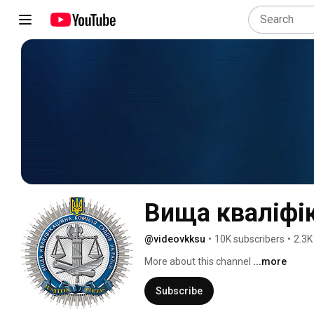
Вища кваліфік
@videovkksu
•
10K subscribers
•
2.3K
More about this channel
...more
Subscribe