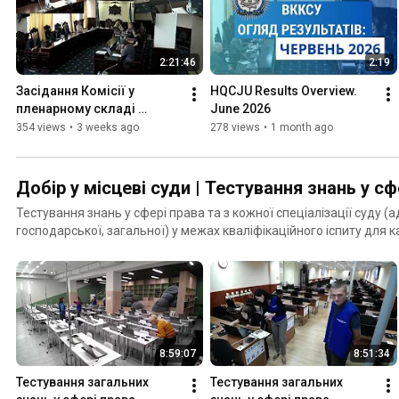
2:21:46
2:19
Засідання Комісії у 
HQCJU Results Overview. 
пленарному складі 
June 2026
(13.07.2026)
354 views
•
3 weeks ago
278 views
•
1 month ago
Добір у місцеві суди | Тестування знань у сф
Тестування знань у сфері права та з кожної спеціалізації суду (а
господарської, загальної) у межах кваліфікаційного іспиту для 
місцевого суду і суддів, які виявили намір бути переведеними до
8:59:07
8:51:34
Тестування загальних 
Тестування загальних 