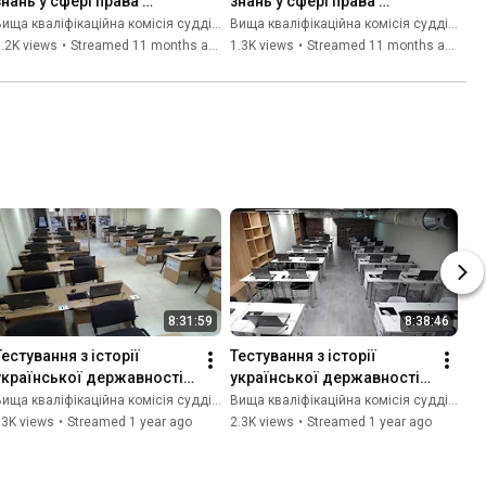
знань у сфері права 
знань у сфері права 
приміщення 2 зал 
приміщення 1 зал 
ища кваліфікаційна комісія суддів України
Вища кваліфікаційна комісія суддів України
2(26.08.2025)
2(25.08.2025)
.2K views
•
Streamed 11 months ago
1.3K views
•
Streamed 11 months ago
8:31:59
8:38:46
Тестування з історії 
Тестування з історії 
української державності 
української державності 
приміщення 1 зал 
приміщення 2 зал 
ища кваліфікаційна комісія суддів України
Вища кваліфікаційна комісія суддів України
1(15.07.2025)
1(16.07.2025)
13K views
•
Streamed 1 year ago
2.3K views
•
Streamed 1 year ago