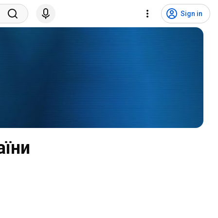
Sign in
аїни