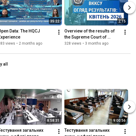
35:22
2:15
Open Data: The HQCJ 
Overview of the results of 
Experience
the Supreme Court of 
Ukraine. April 2026
183 views
•
2 months ago
328 views
•
3 months ago
y all
8:58:31
9:00:56
Тестування загальних 
Тестування загальних 