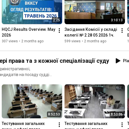
2:25
3:10:13
HQCJ Results Overview. May 
Засідання Комісії у складі 
2026
колегії № 2 28 05 2026 1ч.
307 views
•
2 months ago
599 views
•
2 months ago
ері права та з кожної спеціалізації суду
Pla
дміністративної,
кандидатів на посаду судді
 іншого місцевого суду.
8:52:53
8:53:06
Тестування загальних 
Тестування загальних 