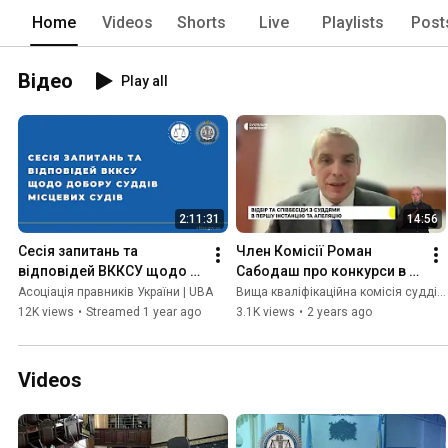
Home
Videos
Shorts
Live
Playlists
Post
Відео
Play all
2:11:31
14:56
Сесія запитань та 
Член Комісії Роман 
відповідей ВККСУ щодо 
Сабодаш про конкурси в 
добору суддів місцевих 
місцеві та апеляційні суди
Асоціація правників України | UBA
Вища кваліфікаційна комісія суддів України
судів
12K views
•
Streamed 1 year ago
3.1K views
•
2 years ago
Videos