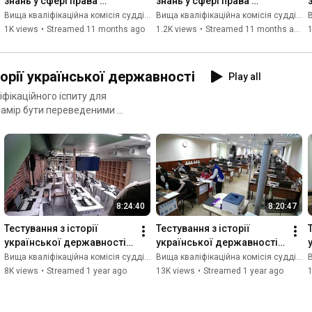
знань у сфері права 
знань у сфері права 
приміщення 1 зал 
приміщення 2 зал 
Вища кваліфікаційна комісія суддів України
Вища кваліфікаційна комісія суддів України
В
1(26.08.2025)
1(26.08.2025)
1K views
•
Streamed 11 months ago
1.2K views
•
Streamed 11 months ago
1
торії української державності
Play all
іфікаційного іспиту для
и намір бути переведеними до
8:24:40
8:20:47
Тестування з історії 
Тестування з історії 
української державності 
української державності 
приміщення 2 зал 
приміщення 1 зал 
Вища кваліфікаційна комісія суддів України
Вища кваліфікаційна комісія суддів України
В
2(15.07.2025)
2(15.07.2025)
8K views
•
Streamed 1 year ago
13K views
•
Streamed 1 year ago