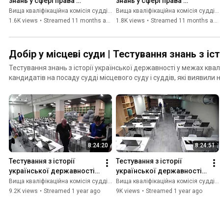
знань у сфері права 
знань у сфері права 
приміщення 2 зал 
приміщення 1 зал 
Вища кваліфікаційна комісія суддів України
Вища кваліфікаційна комісія суддів України
3(26.08.2025)
2(26.08.2025)
1.6K views
•
Streamed 11 months ago
1.8K views
•
Streamed 11 months ago
Добір у місцеві суди | Тестування знань з іс
Тестування знань з історії української державності у межах квал
кандидатів на посаду судді місцевого суду і суддів, які виявил
іншого місцевого суду (15-24 липня 2025 року)
8:24:20
8:24:51
Тестування з історії 
Тестування з історії 
української державності 
української державності 
приміщення 2 зал 
приміщення 2 зал 
Вища кваліфікаційна комісія суддів України
Вища кваліфікаційна комісія суддів України
3(15.07.2025)
1(15.07.2025)
9.2K views
•
Streamed 1 year ago
9K views
•
Streamed 1 year ago