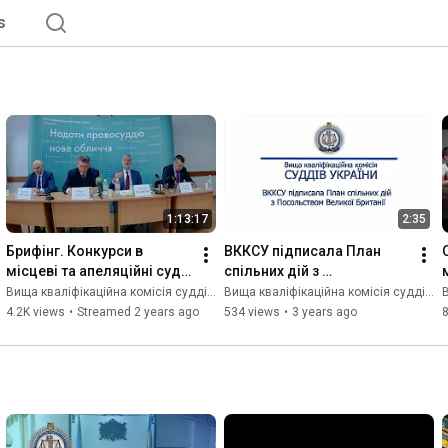
s
1:13:17
2:35
Брифінг. Конкурси в 
ВККСУ підписала План 
місцеві та апеляційні суди 
спільних дій з 
і результати 100 днів 
Посольством 
Вища кваліфікаційна комісія суддів України
Вища кваліфікаційна комісія суддів України
В
роботи нового складу 
Сполученого Королівства 
4.2K views
•
Streamed 2 years ago
534 views
•
3 years ago
ВККСУ
Великої Британії