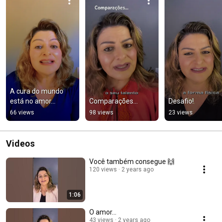
A cura do mundo 
está no amor…
Comparações…
Desafio!
66 views
98 views
23 views
Videos
Você também consegue 🙌
120 views
2 years ago
1:06
O amor…
43 views
2 years ago