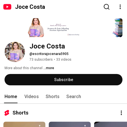
Joce Costa
Joce Costa
@escritorajocenara5905
73 subscribers
•
33 videos
More about this channel
...more
Subscribe
Home
Videos
Shorts
Search
Shorts