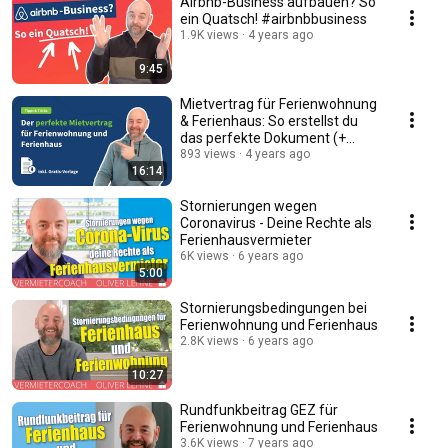
Airbnb-Business aufbauen? So
ein Quatsch! #airbnbbusiness
1.9K views
4 years ago
9:45
Mietvertrag für Ferienwohnung
& Ferienhaus: So erstellst du
das perfekte Dokument (+
Gratis-Vorlage)
893 views
4 years ago
16:14
Stornierungen wegen
Coronavirus - Deine Rechte als
Ferienhausvermieter
6K views
6 years ago
5:00
Stornierungsbedingungen bei
Ferienwohnung und Ferienhaus
2.8K views
6 years ago
10:27
Rundfunkbeitrag GEZ für
Ferienwohnung und Ferienhaus
3.6K views
7 years ago