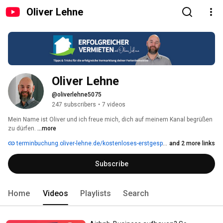
Oliver Lehne
Oliver Lehne
@oliverlehne5075
247 subscribers
•
7 videos
Mein Name ist Oliver und ich freue mich, dich auf meinem Kanal begrüßen 
zu dürfen. 
...more
terminbuchung.oliver-lehne.de/kostenloses-erstgespraech
and 2 more links
Subscribe
Home
Videos
Playlists
Search