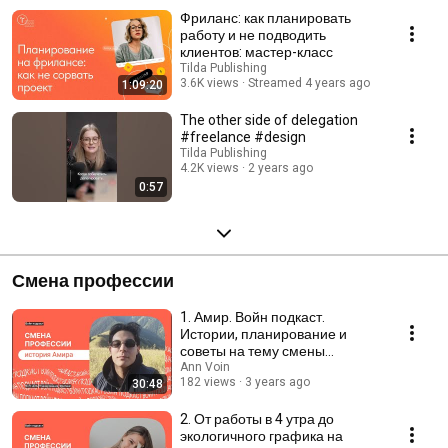
Фриланс: как планировать
работу и не подводить
клиентов: мастер-класс
Tilda Publishing
3.6K views
Streamed 4 years ago
1:09:20
The other side of delegation
#freelance #design
Tilda Publishing
4.2K views
2 years ago
0:57
Смена профессии
1. Амир. Войн подкаст.
Истории, планирование и
советы на тему смены
профессии
Ann Voin
182 views
3 years ago
30:48
2. От работы в 4 утра до
экологичного графика на