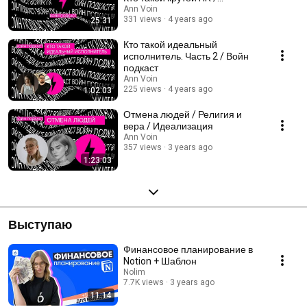
Пилотный выпуск
Ann Voin
331 views
4 years ago
25:31
Кто такой идеальный
исполнитель. Часть 2 / Войн
подкаст
Ann Voin
225 views
4 years ago
1:02:03
Отмена людей / Религия и
вера / Идеализация
Ann Voin
357 views
3 years ago
1:23:03
Выступаю
Финансовое планирование в
Notion + Шаблон
Nolim
7.7K views
3 years ago
11:14