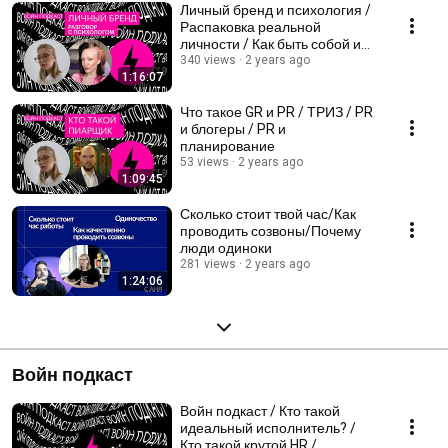
Личный бренд и психология /
Распаковка реальной
личности / Как быть собой и
зарабатывать
340 views
2 years ago
1:16:07
Что такое GR и PR / ТРИЗ / PR
и блогеры / PR и
планирование
53 views
2 years ago
1:09:45
Сколько стоит твой час/Как
проводить созвоны/Почему
люди одиноки
281 views
2 years ago
1:24:06
Войн подкаст
Войн подкаст / Кто такой
идеальный исполнитель? /
Кто такой крутой HR /