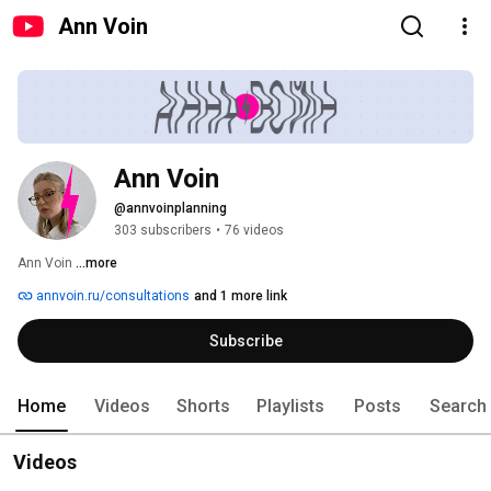
Ann Voin
Ann Voin
@annvoinplanning
303 subscribers
•
76 videos
Ann Voin 
...more
annvoin.ru/consultations
and 1 more link
Subscribe
Home
Videos
Shorts
Playlists
Posts
Search
Videos