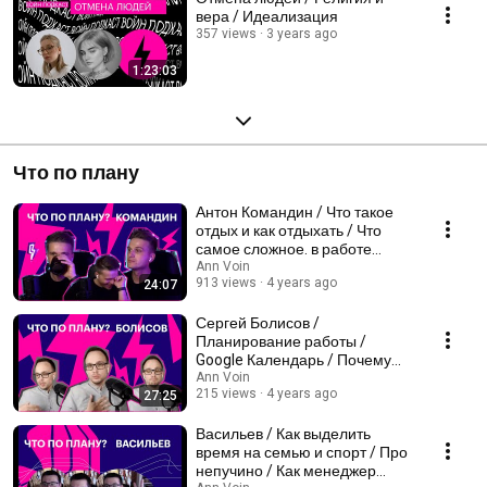
вера / Идеализация
357 views
3 years ago
1:23:03
Что по плану
Антон Командин / Что такое
отдых и как отдыхать / Что
самое сложное. в работе
преподавателя /
Ann Voin
913 views
4 years ago
24:07
Сергей Болисов /
Планирование работы /
Google Календарь / Почему
нормально хотеть работать
Ann Voin
215 views
4 years ago
27:25
меньше
Васильев / Как выделить
время на семью и спорт / Про
непучино / Как менеджер