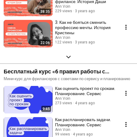
фрилансе. История Даши
Ann Voin
229 views
3 years ago
38:35
3. Как не бояться сменить
профессию мечты. История
Кристины
Ann Voin
122 views
3 years ago
22:06
Бесплатный курс «6 правил работы с
клиентами на фрилансе»
Мини-курс для фрилансеров с советами по сервису и планированию
Как оценить проект по срокам.
Планирование. Сервис
Ann Voin
273 views
4 years ago
9:45
Как распланировать задачи.
Планирование. Сервис
Ann Voin
99 views
4 years ago