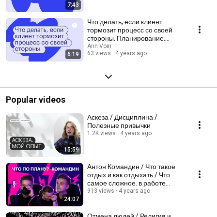
7:43
Что делать, если клиент
тормозит процесс со своей
стороны. Планирование.
Сервис
Ann Voin
63 views
4 years ago
6:19
Popular videos
Аскеза / Дисциплина /
Полезные привычки
1.2K views
4 years ago
15:59
Антон Командин / Что такое
отдых и как отдыхать / Что
самое сложное. в работе
преподавателя /
913 views
4 years ago
24:07
Отмена людей / Религия и