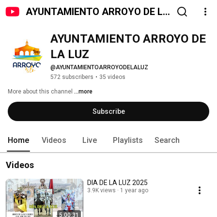
AYUNTAMIENTO ARROYO DE LA
LUZ
AYUNTAMIENTO ARROYO DE 
LA LUZ
@AYUNTAMIENTOARROYODELALUZ
572 subscribers
•
35 videos
More about this channel
...more
Subscribe
Home
Videos
Live
Playlists
Search
Videos
DIA DE LA LUZ 2025
3.9K views
1 year ago
5:00:31