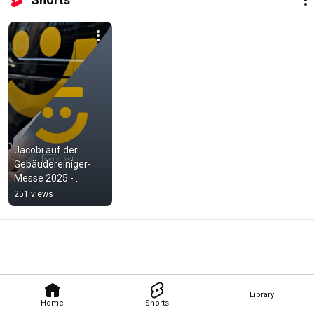
Jacobi auf der 
Gebäudereiniger-
Messe 2025 - 
Präsenz zeigen, 
251 views
Marke stärken, 
Partnerschaften 
pflegen
Library
Home
Shorts