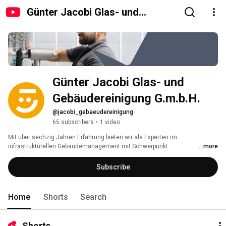
Günter Jacobi Glas- und
Gebäudereinigung G.m.b.H.
Günter Jacobi Glas- und 
Gebäudereinigung G.m.b.H.
@jacobi_gebaeudereinigung
65 subscribers
•
1 video
Mit über sechzig Jahren Erfahrung bieten wir als Experten im 
infrastrukturellen Gebäudemanagement mit Schwerpunkt 
...more
Gebäudereinigung maßgeschneiderte Dienstleistungen für Unternehmen 
und öffentliche Auftraggeber an. 
Subscribe
Home
Shorts
Search
Shorts