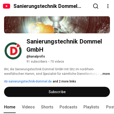
Sanierungstechnik Dommel
GmbH
Sanierungstechnik Dommel 
GmbH
@kanalprofis
91 subscribers
•
70 videos
Wir, die Sanierungstechnik Dommel GmbH mit Sitz im nordrhein-
westfälischen Hamm, sind Spezialist für sämtliche Dienstleistungen rund 
...more
um die Instandhaltung von Kanälen und Schächten. Als kompetenter 
sanierungstechnik-dommel.de
and 2 more links
Partner von Kommunen, Verantwortlichen der Industrie und Ingenieuren 
bietet wir neben Zustandserfassungen auch diverse grabenlose 
Subscribe
Sanierungsverfahren sowie alle erforderlichen Tiefbauarbeiten aus einer 
Hand an. 
Home
Videos
Shorts
Podcasts
Playlists
Pos