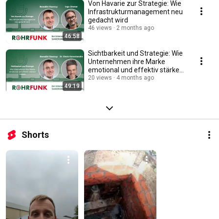
Von Havarie zur Strategie: Wie
Infrastrukturmanagement neu
gedacht wird
46 views
2 months ago
46:58
Sichtbarkeit und Strategie: Wie
Unternehmen ihre Marke
emotional und effektiv stärken
können
20 views
4 months ago
49:19
Shorts