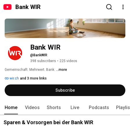
Bank WIR
Bank WIR
@BankWIR
398 subscribers
•
225 videos
Gemeinschaft. Mehrwert. Bank. 
...more
wir.ch
and 3 more links
Subscribe
Home
Videos
Shorts
Live
Podcasts
Playli
Sparen & Vorsorgen bei der Bank WIR