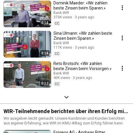
Dominik Maeder: «Wir zahlen
beste Zinsen beim Sparen.»
Bank WIR
370K views
3 years ago
0:14
CC
Sina Ulmann: «Wir zahlen beste
Zinsen beim Sparen.»
Bank WIR
117K views
3 years ago
0:14
CC
Reto Brotschi: «Wir zahlen
beste Zinsen beim Vorsorgen.»
Bank WIR
40K views
3 years ago
0:17
CC
WIR-Teilnehmende berichten über ihren Erfolg mit
WIR
Wir ausgeben leicht gemacht: Unsere Kundinnen und Kunden berichten
aus eigener Erfahrung, wie WIR im KMU-Alltag zum Erfolg führen kann.
Epigeos AG - Andreas Ritter