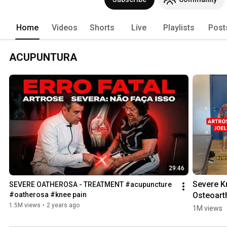
qualquer pessoa e até em casa. 
Home
Videos
Shorts
Live
Playlists
Post
ACUPUNTURA
29:46
Severe K
SEVERE OATHEROSA - TREATMENT #acupuncture 
Osteoarth
#oatherosa #knee pain
s. 
1.5M views
•
2 years ago
1M views
EMOTIONA