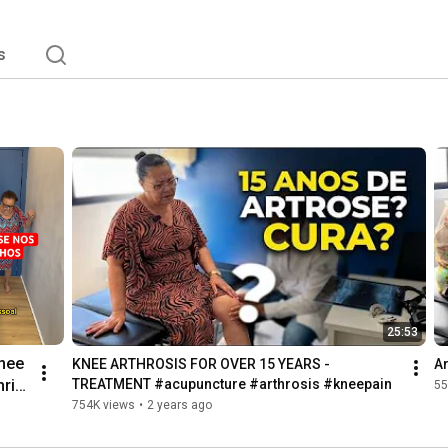
s
25:53
nee 
KNEE ARTHROSIS FOR OVER 15 YEARS - 
Ar
riti
TREATMENT #acupuncture #arthrosis #kneepain
55
754K views
•
2 years ago
L! 