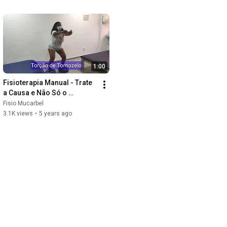
1:00
Fisioterapia Manual - Trate 
a Causa e Não Só o 
Sintoma!
Fisio Mucarbel
3.1K views
•
5 years ago