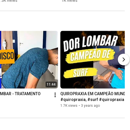
1.3K views
1K views
11:44
OMBAR - TRATAMENTO 
QUIROPRAXIA EM CAMPEÃO MUNDIAL 
#quiropraxia, #surf #quiropraxia re
1.7K views
•
3 years ago