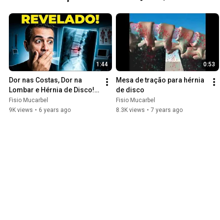
1:44
0:53
Dor nas Costas, Dor na 
Mesa de tração para hérnia 
Lombar e Hérnia de Disco! 
de disco
Não tem Coisa Melhor!
Fisio Mucarbel
Fisio Mucarbel
9K views
•
6 years ago
8.3K views
•
7 years ago