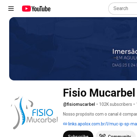
Fisio Mucarbel
@fisiomucarbel
•
102K subscribers
•
Nosso propósito com o canal é compar
sobre os resultados obtidos com nosso
links.apolox.com.br/l/muc-ip-sp-ma
Acupuntura, Fisioterapia, Osteopatia e
seguem conteúdos sobre saúde, bem est
Subscribe
Community