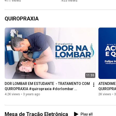
411 views
953 views
QUIROPRAXIA
11:55
DOR LOMBAR EM ESTUDANTE  - TRATAMENTO COM 
ATENDIME
QUIROPRAXIA #quiropraxia #dorlombar 
QUIROPRA
#lombalgia
4.2K views
•
3 years ago
2K views
•
3
Mesa de Tração Eletrônica
Play all