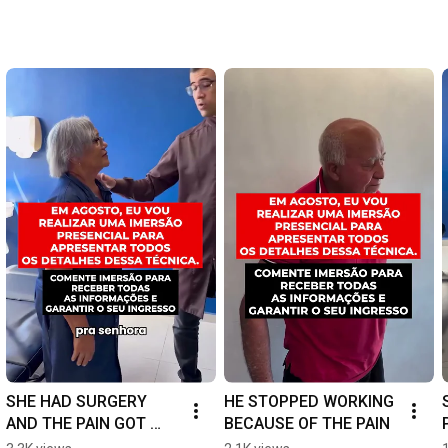
thri
ctur
SHE HAD SURGERY 
HE STOPPED WORKING 
AND THE PAIN GOT 
BECAUSE OF THE PAIN
WORSE