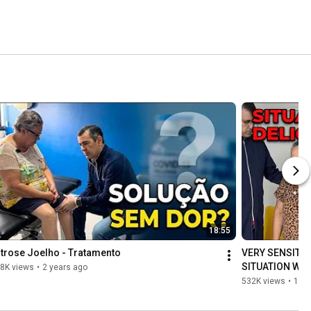
18:55
trose Joelho - Tratamento
VERY SENSITIVE
SITUATION WAS
8K views
•
2 years ago
532K views
•
11 