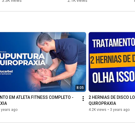
3.3K views
2.1K views
8:05
NTO EM ATLETA FITNESS COMPLETO - 
2 HERNIAS DE DISCO L
XIA
QUIROPRAXIA
 years ago
4.2K views
•
3 years ago