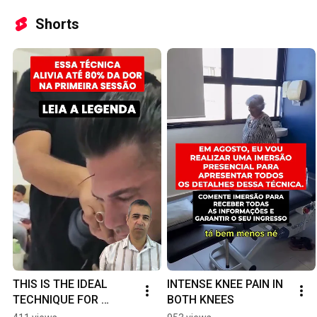
#osteoar
tis 
Shorts
#acupun
e #knee
THIS IS THE IDEAL 
INTENSE KNEE PAIN IN 
TECHNIQUE FOR 
BOTH KNEES
INTENSE PAIN