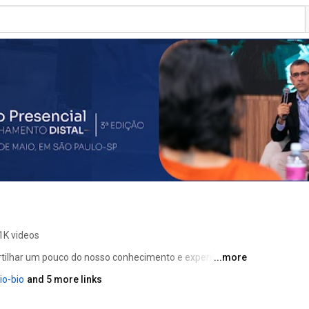
1K videos
tilhar um pouco do nosso conhecimento e experiência 
...more
s pacientes ao longo desses 17 anos na área da 
io-bio
and 5 more links
 Quiropraxia e poder passar para àqueles que nos 
ar e dicas de exercícios que podem ser feitos por 