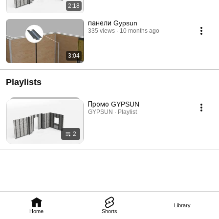
2:18
панели Gypsun
335 views
10 months ago
3:04
Playlists
Промо GYPSUN
GYPSUN · Playlist
2
Library
Home
Shorts