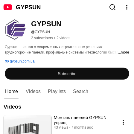
GYPSUN
GYPSUN
@GYPSUN
2 subscribers
•
2 videos
Gypsun — канал о современных строительных решениях: 
трудногорючие панели, профильные системы и технологии быстрого 
...more
монтажа. Мы показываем, как создать безопасные и эстетичные 
gypsun.com.ua
интерьеры с минимальными затратами времени и усилий. 
Практические советы, обзоры материалов и инструкции по установке 
Subscribe
— всё, что нужно специалистам и тем, кто ценит качество. 
Home
Videos
Playlists
Search
Videos
Монтаж панелей GYPSUN
упрощ
43 views
7 months ago