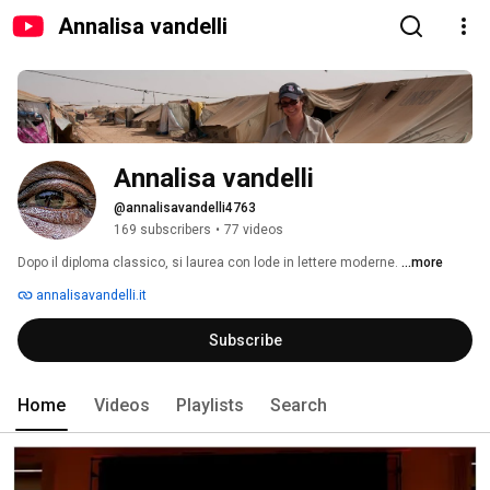
Annalisa vandelli
Annalisa vandelli
@annalisavandelli4763
169 subscribers
•
77 videos
Dopo il diploma classico, si laurea con lode in lettere moderne. 
...more
annalisavandelli.it
Subscribe
Home
Videos
Playlists
Search