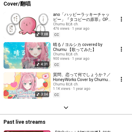
Cover/翻唱
ano「ハッピーラッキーチャッ
ピー」『タコピーの原罪』OP
covered by Chumu 【歌ってみ
Chumu 秋沐 ch.
476 views
1 year ago
た】
3:08
CC
晴る / ヨルシカ covered by
Chumu 【歌ってみた】
Chumu 秋沐 ch.
900 views
1 year ago
4:31
CC
質問、恋って何でしょうか？／
HoneyWorks Cover by Chumu秋
沐 (アニメ『男女の友情は成立
Chumu 秋沐 ch.
1.1K views
1 year ago
する？（いや、しないっ!!）』
3:04
OPテーマ)【歌ってみた】
CC
Past live streams