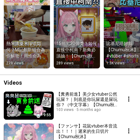
熱朱溝粟米味道如
15抽出20個獎？如何
比基尼唔好我
何？M記創新組合為
直接中柯南？新角必
【Chumu秋沐】
你解密！用性命為大
須抽！【Chumu秋
#vtuber #shorts  
定做實驗【Chumu秋
沐】#vtuber #shorts 
#mecchachamel
279 views
289 views
1.3K views
沐】#vtuber #shorts 
#跑online
#eepro
Videos
【糞勇前進】美少女vtuber公然
玩屎？｜到底是你玩屎還是屎玩
你？（中文字幕）【Chumu秋
沐】
103 views
5 months ago
9:55
【ファンサ】花鼠vtuber本音流
出！！！｜遲來的生日切片
【Chumu秋沐】