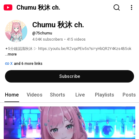
Chumu 秋沐 ch.
Chumu 秋沐 ch.
@75chumu
4.04K subscribers
•
415 videos
✦5分鐘認識秋沐 ▷ https://youtu.be/RZvqxPEiv5s?si=yHbQR2Y4Kzs4B5ok 
...more
X
and 6 more links
Subscribe
Home
Videos
Shorts
Live
Playlists
Posts