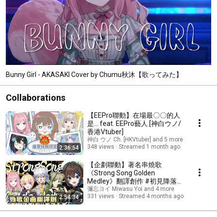
Bunny Girl - AKASAKI Cover by Chumu秋沐【歌ってみた】
Collaborations
【EEPro聯動】在場最〇〇的人
是... feat. EEPro藝人 [神白ウノ/
香港Vtuber]
神白 ウノ Ch. [HKVtuber] and 5 more
348 views
Streamed 1 month ago
2:36:54
【企劃聯動】著名串燒歌
《Strong Song Golden
Medley》翻譯創作 #初見降落大
歡迎【彌忘ヨイ｜HKVtuber】
彌忘ヨイ Miwasu Yoi and 4 more
331 views
Streamed 4 months ago
2:54:34