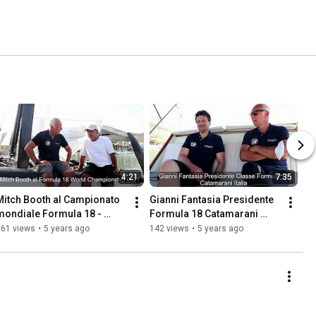
4:21
7:35
Mitch Booth al Campionato 
Gianni Fantasia Presidente 
mondiale Formula 18 - 
Formula 18 Catamarani 
Golfo di Gaeta 2021
Italia al Mondiale Golfo di 
361 views
•
5 years ago
142 views
•
5 years ago
Gaeta 2021