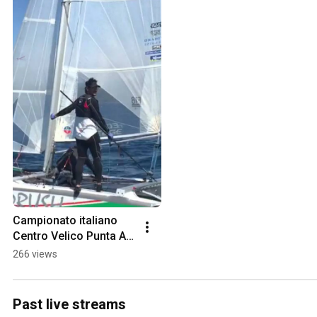
Campionato italiano 
Centro Velico Punta Ala 
2015 - Arrivo prova 12
266 views
Past live streams