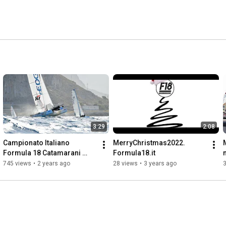
3:29
2:08
Campionato Italiano 
MerryChristmas2022. 
Formula 18 Catamarani 
Formula18.it
2023 Day 1. Circolo Velico 
745 views
•
2 years ago
28 views
•
3 years ago
Sferracavallo