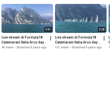
3:01
3:28
Live stream di Formula18 
Live stream di Formula18 
Catamarani Italia Arco day 3 
Catamarani Italia Arco day 2 
prova 1
prova 3
40 views
•
Streamed 9 years ago
101 views
•
Streamed 9 years ago