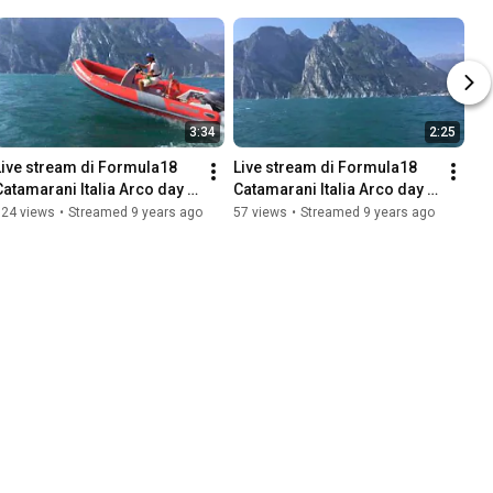
3:34
2:25
Live stream di Formula18 
Live stream di Formula18 
Catamarani Italia Arco day 2 
Catamarani Italia Arco day 2 
prova 2
prova 2 annullata
124 views
•
Streamed 9 years ago
57 views
•
Streamed 9 years ago