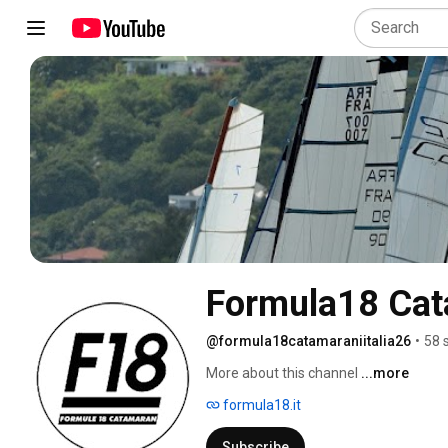
Formula18 Cata
@formula18catamaraniitalia26
•
58 
More about this channel
...more
formula18.it
Subscribe