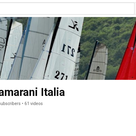
marani Italia
subscribers
•
61 videos