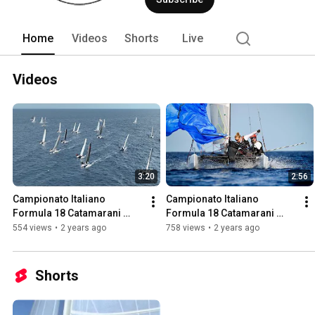
Home
Videos
Shorts
Live
Videos
3:20
2:56
Campionato Italiano 
Campionato Italiano 
Formula 18 Catamarani 
Formula 18 Catamarani 
2023 Day 4. Circolo Velico 
2023 Day 2. Circolo Velico 
554 views
•
2 years ago
758 views
•
2 years ago
Sferracavallo
Sferracavallo
Shorts