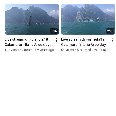
3:36
2:18
Live stream di Formula18 
Live stream di Formula18 
Catamarani Italia Arco day 3 
Catamarani Italia Arco day 3 
prova 3
prova 2
104 views
•
Streamed 9 years ago
54 views
•
Streamed 9 years ago