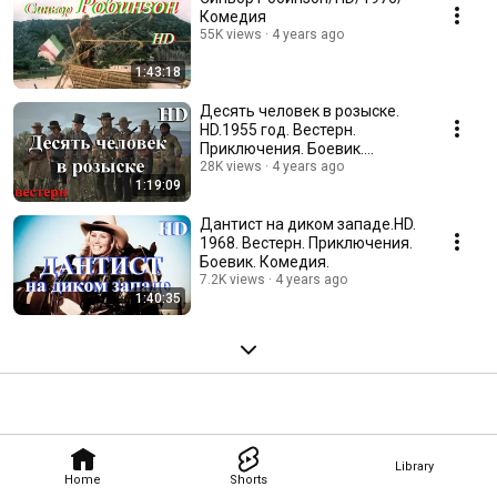
Комедия
55K views
4 years ago
1:43:18
Десять человек в розыске.
HD.1955 год. Вестерн.
Приключения. Боевик.
Мелодрама. Драма.
28K views
4 years ago
1:19:09
Дантист на диком западе.HD.
1968. Вестерн. Приключения.
Боевик. Комедия.
7.2K views
4 years ago
1:40:35
Library
Home
Shorts