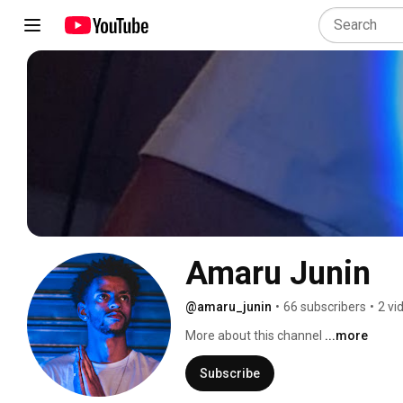
Amaru Junin
@amaru_junin
•
66 subscribers
•
2 vi
More about this channel
...more
Subscribe