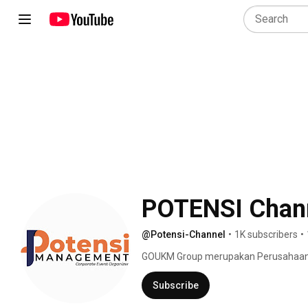
POTENSI Chan
@Potensi-Channel
•
1K subscribers
•
GOUKM Group merupakan Perusahaan de
Fokus pada Pengembangan SDM. Layan
mengintegrasikan Layanan Pendampin
Subscribe
Pemberdayaan atau Pendampingan Kam