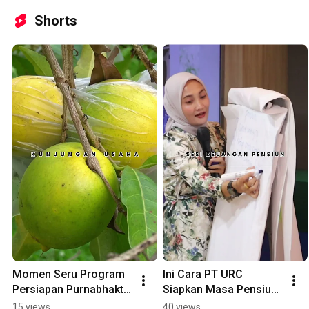
Shorts
Momen Seru Program 
Ini Cara PT URC 
Persiapan Purnabhakti 
Siapkan Masa Pensiun 
BSSN
Karyawan
15 views
40 views