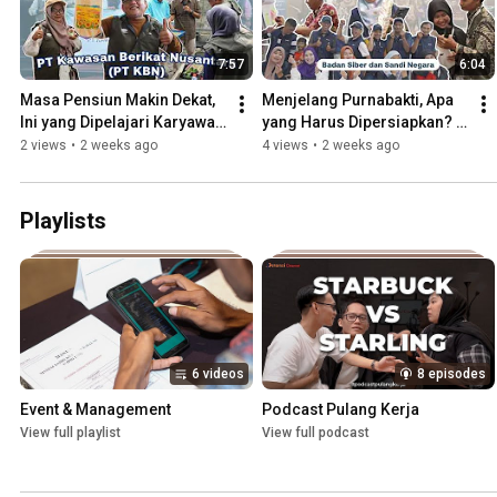
7:57
6:04
Masa Pensiun Makin Dekat, 
Menjelang Purnabakti, Apa 
Ini yang Dipelajari Karyawan 
yang Harus Dipersiapkan? 
PT KBN
Persiapan Purnabhakti 
2 views
•
2 weeks ago
4 views
•
2 weeks ago
BSSN
Playlists
6 videos
8 episodes
Event & Management
Podcast Pulang Kerja
View full playlist
View full podcast