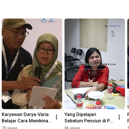
Karyawan Darya-Varia 
Yang Dipelajari 
Belajar Cara Menikmati 
Sebelum Pensiun di PT 
Masa Pensiun
Katsushiro #pensiun 
70 views
86 views