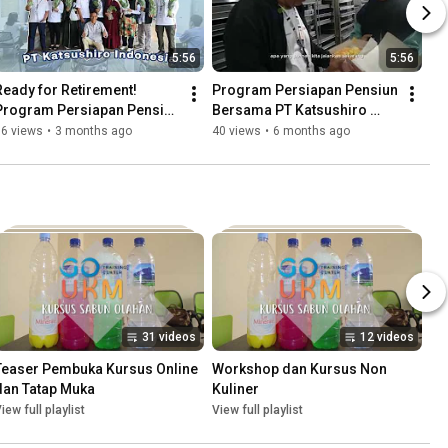
5:56
5:56
Ready for Retirement! 
Program Persiapan Pensiun 
Program Persiapan Pensiun 
Bersama PT Katsushiro 
PT Katsushiro  #pensiun
Indonesia
36 views
•
3 months ago
40 views
•
6 months ago
31 videos
12 videos
Teaser Pembuka Kursus Online 
Workshop dan Kursus Non 
dan Tatap Muka
Kuliner
iew full playlist
View full playlist