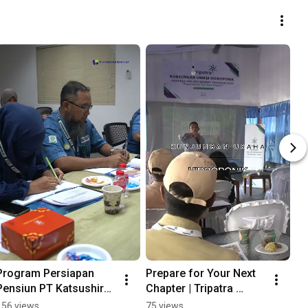
Program Persiapan 
Prepare for Your Next 
Pensiun PT Katsushiro 
Chapter | Tripatra 
Indonesia
#trainingpensiun
156 views
75 views