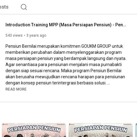
 dipercaya oleh ribuan peserta yang sudah mengikuti 
osts
 puluhan Instansi dan Perusahaan. 
Introduction Training MPP (Masa Persiapan Pensiun) - Pensiun Bernilai by GoUKM Group
543 views
3 years ago
Pensiun Bernilai merupakan komitmen GOUKM GROUP untuk 
memberikan perubahan dalam menyelenggarakan program 
masa persiapan pensiun yang berdampak langsung dan nyata. 
Agar senantiasa para pensiunan menjalani masa purnabakti 
dengan siap sesuai rencana. Maka program Pensiun Bernilai 
akan berusaha mewujudkan rencana harapan para pensiunan 
dengan konsep pensiun terintergrasi berbasis solusi. 

READ MORE
Informasi Pelatihan MPP :

Call / WA : 0813 8831 9900 / 0812 8189 7785

Website : 
https://pensiunbernilai.com/
Email : marketing@goukm.id