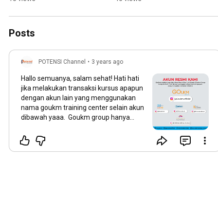
Posts
POTENSI Channel
•
3 years ago
Hallo semuanya, salam sehat! Hati hati
jika melakukan transaksi kursus apapun
dengan akun lain yang menggunakan
nama goukm training center selain akun
dibawah yaaa. Goukm group hanya
memiliki akun akun dengan username:
@goukm.official @goukmtc
@vokasi.co.id @kiranastudio.id
@goldenacademy_makeup Dan hanya
memiliki 5 nomor admin resmi : 1. +62
895-1359-3945 ( July ) 2. +62 812-2060-
0100 ( Nius ) 3. +62 812-8897-7785 (
Defi ) 4. +62 813-8661-7581 ( Mila ) 5.
+62 813-8831-9900 ( Vira ) Jangan
sampai salah akun ya! salam sehat!