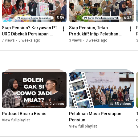
5:59
6:32
Siap Pensiun? Karyawan PT 
Siap Pensiun, Tetap 
URC Dibekali Persiapan 
Produktif! Intip Pelatihan 
Penting Ini!
Pensiun Darya-Varia
7 views
•
3 weeks ago
3 views
•
3 weeks ago
2 videos
85 videos
Podcast Bicara Bisnis
Pelatihan Masa Persiapan 
Pensiun
View full playlist
View full playlist
V