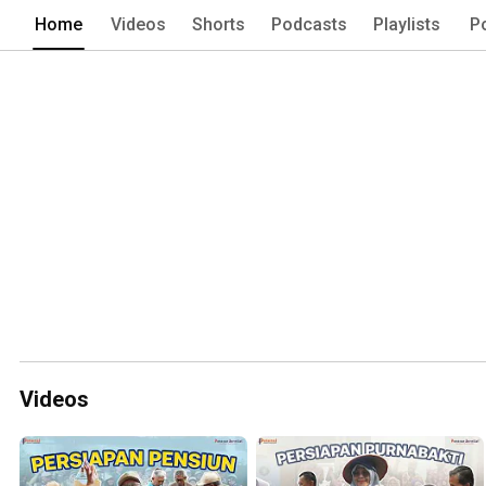
dengan pengalaman lebih dari 5 Tahun,
Home
Videos
Shorts
Podcasts
Playlists
P
program pelatihan dan dipercaya oleh
Videos