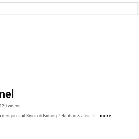
nel
120 videos
ngan Unit Bisnis di Bidang Pelatihan & Jasa dengan 
...more
an yang berfokus memberikan training dengan 
gan.  Dengan Memberikan Pelatihan dan 
i menjadi Pusat Layanan Terintegrasi Terpercaya 