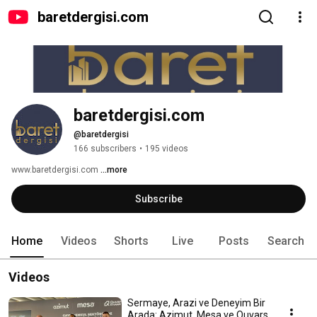
baretdergisi.com
baretdergisi.com
@baretdergisi
166 subscribers
•
195 videos
www.baretdergisi.com 
...more
Subscribe
Home
Videos
Shorts
Live
Posts
Search
Videos
Sermaye, Arazi ve Deneyim Bir
Arada: Azimut, Mesa ve Quvars