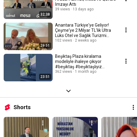
İmzayı Attı
39 views
13 days ago
32:38
Anantara Türkiye'ye Geliyor!
Çeşme'ye 2 Milyar TL'lik Ultra
Lüks Otel ve Sağlık Turizmi
Yatırımı
102 views
2 weeks ago
29:51
Beşiktaş Plaza kiralama
modeliyle ihaleye çıkıyor
#beşiktaş #beşiktaşlıyız
#beşiktasplaza
362 views
1 month ago
23:51
Shorts