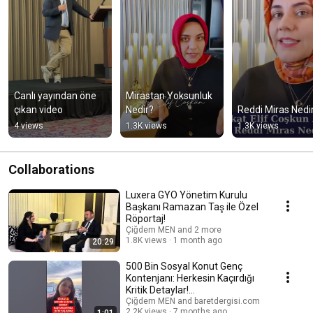
Canlı yayından öne 
Mirastan Yoksunluk 
çıkan video
Nedir?
Reddi Miras Nedi
4 views
1.3K views
1.3K views
Collaborations
Luxera GYO Yönetim Kurulu
Başkanı Ramazan Taş ile Özel
Röportaj!
Çiğdem MEN and 2 more
1.8K views
1 month ago
20:29
500 Bin Sosyal Konut Genç
Kontenjanı: Herkesin Kaçırdığı
Kritik Detaylar!
#500binsosyalkonut
Çiğdem MEN and baretdergisi.com
2.2K views
7 months ago