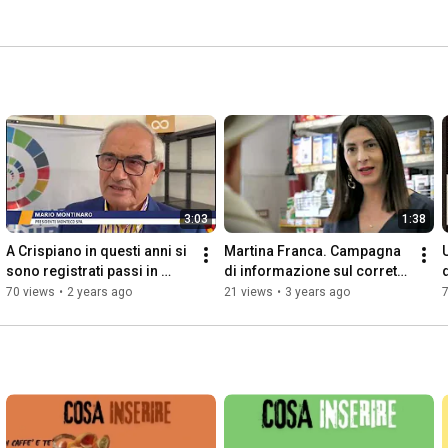
3:03
1:38
A Crispiano in questi anni si 
Martina Franca. Campagna 
sono registrati passi in 
di informazione sul corretto 
avanti sul fronte ambientale
utilizzo dei sacchetti 
70 views
•
2 years ago
21 views
•
3 years ago
biodegradabili