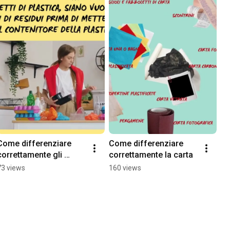
Come differenziare 
Come differenziare 
correttamente gli 
correttamente la carta
Imballaggi in Plastica
73 views
160 views