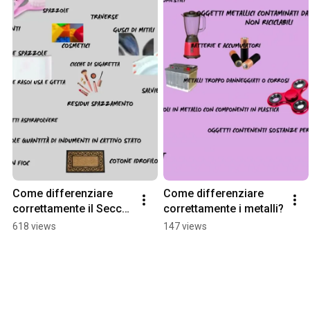
Come differenziare 
Come differenziare 
correttamente il Secco 
correttamente i metalli?
Residuo Non 
618 views
147 views
Riciclabile?