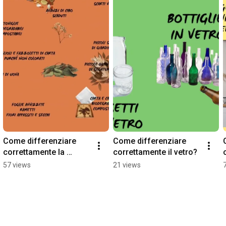
Come differenziare 
Come differenziare 
correttamente la 
correttamente il vetro?
frazione organica
57 views
21 views