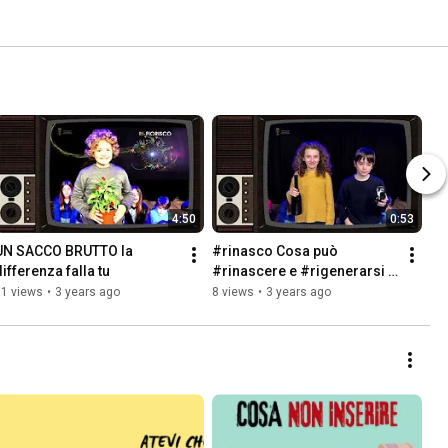
4:50
0:53
UN SACCO BRUTTO la 
#rinasco Cosa può 
differenza falla tu
#rinascere e #rigenerarsi 
come per magia?
71 views
•
3 years ago
8 views
•
3 years ago