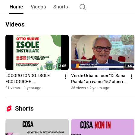
Home
Videos
Shorts
Videos
3:05
1:46
LOCOROTONDO: ISOLE 
Verde Urbano: con "Di Sana 
ECOLOGICHE 
Pianta" arrivano 152 alberi 
INFORMATIZZATE
nella città di Lecce
31 views
•
1 year ago
36 views
•
2 years ago
Shorts