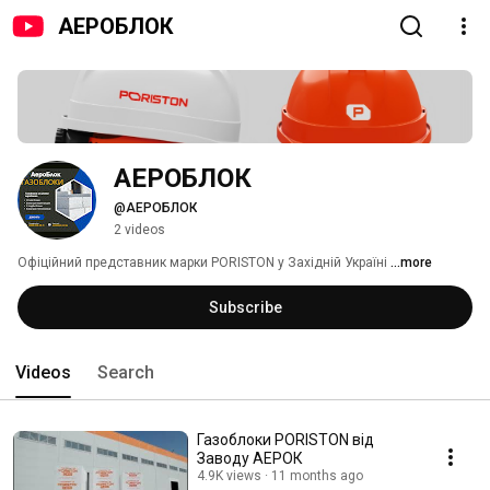
АЕРОБЛОК
АЕРОБЛОК
@АЕРОБЛОК
2 videos
Офіційний представник марки PORISTON у Західній Україні 
...more
Subscribe
Videos
Search
Газоблоки PORISTON від
Заводу АЕРОК
4.9K views
11 months ago