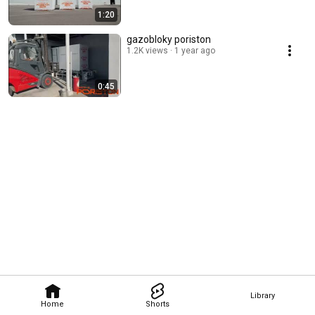
1:20
gazobloky poriston
1.2K views
1 year ago
0:45
Library
Home
Shorts