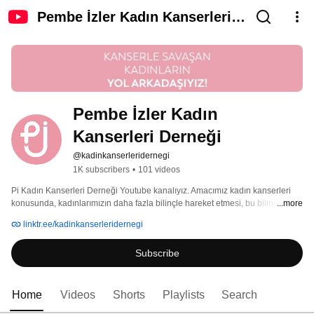
Pembe İzler Kadın Kanserleri
Derneği
Pembe İzler Kadın 
Kanserleri Derneği
@kadinkanserleridernegi
1K subscribers
•
101 videos
Pi Kadın Kanserleri Derneği Youtube kanalıyız. Amacımız kadın kanserleri 
konusunda, kadınlarımızın daha fazla bilinçle hareket etmesi, bu bilincin 
...more
ülkemizde kanserle mücadelede fark yaratmaya yardımcı olmasıdır. 
linktr.ee/kadinkanserleridernegi
Subscribe
Home
Videos
Shorts
Playlists
Search