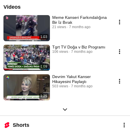
Videos
Meme Kanseri Farkındalığına
Bir İz Bırak
21 views
7 months ago
1:03
Tgrt TV Doğa v Biz Programı
106 views
7 months ago
1:09
Devrim Yakut Kanser
Hikayesini Paylaştı
503 views
7 months ago
1:25
Shorts