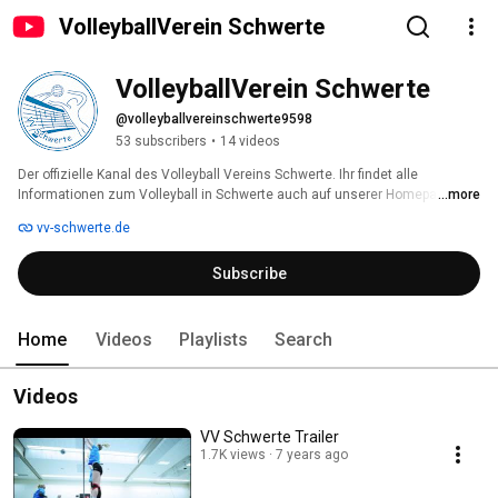
VolleyballVerein Schwerte
VolleyballVerein Schwerte
@volleyballvereinschwerte9598
53 subscribers
•
14 videos
Der offizielle Kanal des Volleyball Vereins Schwerte. Ihr findet alle 
Informationen zum Volleyball in Schwerte auch auf unserer Homepage 
...more
http://www.vv-schwerte.de oder Ihr könnt uns auf Twitter folgen: 
vv-schwerte.de
@VV_Schwerte 
Subscribe
Home
Videos
Playlists
Search
Videos
VV Schwerte Trailer
1.7K views
7 years ago