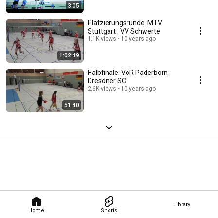
3:05
Platzierungsrunde: MTV
Stuttgart : VV Schwerte
1.1K views
10 years ago
1:02:49
Halbfinale: VoR Paderborn :
Dresdner SC
2.6K views
10 years ago
51:40
Library
Home
Shorts