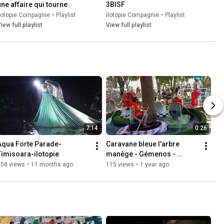
une affaire qui tourne
3BISF
lotopie Compagnie
•
Playlist
ilotopie Compagnie
•
Playlist
iew full playlist
View full playlist
7:14
0:26
Aqua Forte Parade-
Caravane bleue l'arbre 
Timisoara-ilotopie
manège - Gémenos - 
ilotopie
958 views
•
11 months ago
115 views
•
1 year ago