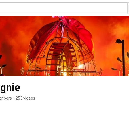
agnie
cribers
•
253 videos