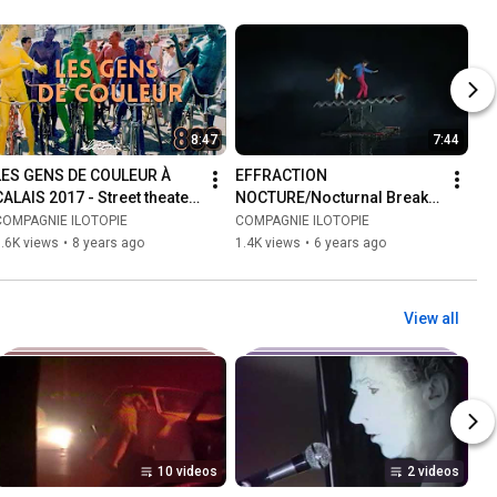
8:47
7:44
LES GENS DE COULEUR À 
EFFRACTION 
CALAIS 2017 - Street theater 
NOCTURE/Nocturnal Break 
- théâtre de rue - ストリート
In. Water show. Spectacle 
COMPAGNIE ILOTOPIE
COMPAGNIE ILOTOPIE
ショー  - ilotopie
sur l'eau. ilotopie
.6K views
•
8 years ago
1.4K views
•
6 years ago
View all
10 videos
2 videos