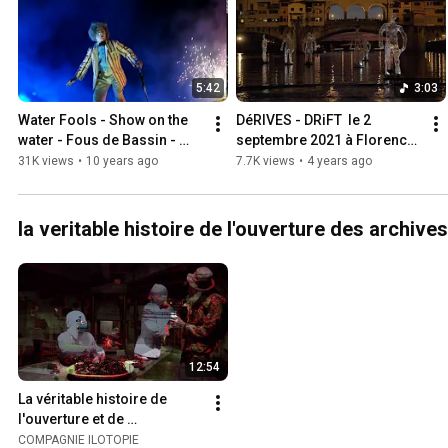
5:42
3:03
Water Fools - Show on the 
DéRIVES - DRiFT  le 2 
water - Fous de Bassin - 
septembre 2021 à Florence 
Spectacle sur l'eau - 
- water show - ilotopie la 
31K views
•
10 years ago
7.7K views
•
4 years ago
ilotopie-SD
compagnie
la veritable histoire de l'ouverture des archives
12:54
La véritable histoire de 
l'ouverture et de 
l'exploitation des archives 
COMPAGNIE ILOTOPIE