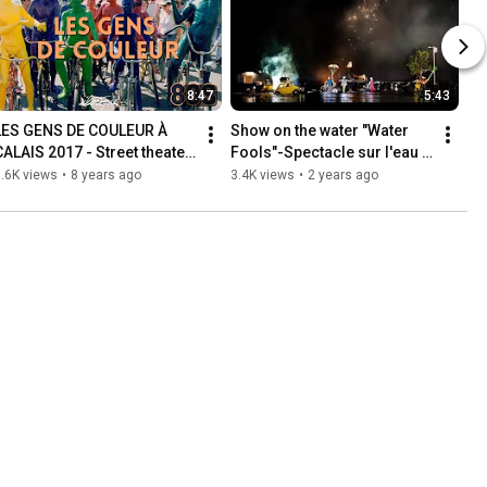
8:47
5:43
LES GENS DE COULEUR À 
Show on the water "Water 
CALAIS 2017 - Street theater 
Fools"-Spectacle sur l'eau 
- théâtre de rue - ストリート
"Fous de Bassin"-ilotopie-
.6K views
•
8 years ago
3.4K views
•
2 years ago
ショー  - ilotopie
HD