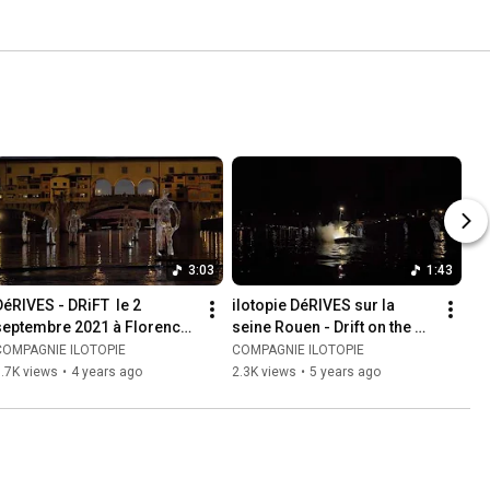
3:03
1:43
DéRIVES - DRiFT  le 2 
ilotopie DéRIVES sur la 
septembre 2021 à Florence 
seine Rouen - Drift on the 
 water show - ilotopie la 
river seine Rouen
COMPAGNIE ILOTOPIE
COMPAGNIE ILOTOPIE
compagnie
.7K views
•
4 years ago
2.3K views
•
5 years ago