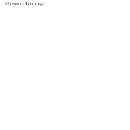
de la compagnie ilotopie
693 views
•
4 years ago