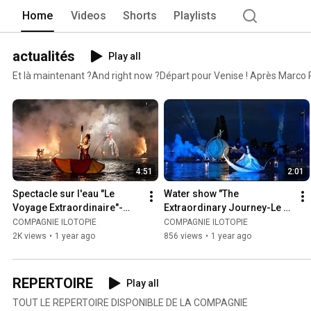
Home
Videos
Shorts
Playlists
actualités
Play all
Et là maintenant ?And right now ?Départ pour Venise ! Après Marco 
4:51
2:01
Spectacle sur l'eau "Le 
Water show "The 
Voyage Extraordinaire"-
Extraordinary Journey-Le 
"The Extraordinary 
Voyage Extraordinaire"-
COMPAGNIE ILOTOPIE
COMPAGNIE ILOTOPIE
Journey"-ilotopie-5 mn
ilotopie-1min30
2K views
•
1 year ago
856 views
•
1 year ago
REPERTOIRE
Play all
TOUT LE REPERTOIRE DISPONIBLE DE LA COMPAGNIE