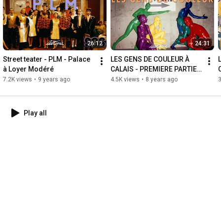
26:12
24:31
Street teater - PLM - Palace 
LES GENS DE COULEUR À 
à Loyer Modéré
CALAIS - PREMIERE PARTIE - 
ilotopie - printemps 2017
7.2K views
•
9 years ago
4.5K views
•
8 years ago
3
Play all