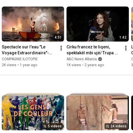
4:51
1:42
Spectacle sur l'eau "Le 
Cirku francez te liqeni, 
Voyage Extraordinaire"-
spektakël mbi ujë/ Trupa 
"The Extraordinary 
franceze “Ilotopie” dhuron 
COMPAGNIE ILOTOPIE
ABC News Albania
Journey"-ilotopie-5 mn
emocione te liqeni
2K views
•
1 year ago
1K views
•
2 years ago
3
5 videos
24 videos