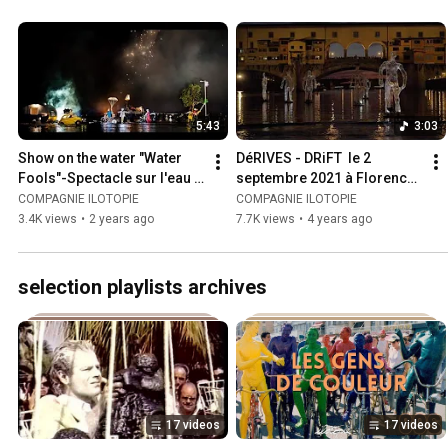
5:43
3:03
Show on the water "Water 
DéRIVES - DRiFT  le 2 
Fools"-Spectacle sur l'eau 
septembre 2021 à Florence 
"Fous de Bassin"-ilotopie-
- water show - ilotopie la 
COMPAGNIE ILOTOPIE
COMPAGNIE ILOTOPIE
HD
compagnie
3.4K views
•
2 years ago
7.7K views
•
4 years ago
selection playlists archives
17 videos
17 videos