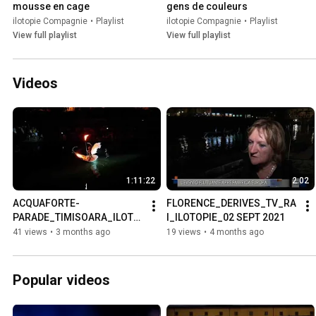
mousse en cage
gens de couleurs
ilotopie Compagnie
•
Playlist
ilotopie Compagnie
•
Playlist
View full playlist
View full playlist
Videos
1:11:22
2:02
ACQUAFORTE-
FLORENCE_DERIVES_TV_RA
PARADE_TIMISOARA_ILOTO
I_ILOTOPIE_02 SEPT 2021
PIE/ACQUAFORTE_images 
41 views
•
3 months ago
19 views
•
4 months ago
et interviews_71min
Popular videos