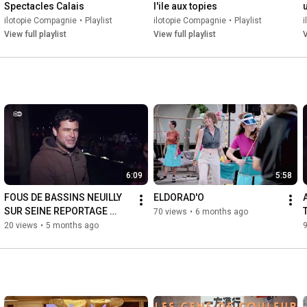
Spectacles Calais
l'ile aux topies
ilotopie Compagnie
•
Playlist
ilotopie Compagnie
•
Playlist
i
View full playlist
View full playlist
V
6:09
5:58
FOUS DE BASSINS NEUILLY 
ELDORAD'O
SUR SEINE REPORTAGE 
70 views
•
6 months ago
EUROMAXX, DW-Cie 
20 views
•
5 months ago
AcquaForte né ilotopie