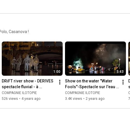
Polo, Casanova !
1:00
5:43
DRiFT river show - DERIVES 
Show on the water "Water 
spectacle fluvial - à 
Fools"-Spectacle sur l'eau 
Florence version court
"Fous de Bassin"-ilotopie-
-
COMPAGNIE ILOTOPIE
COMPAGNIE ILOTOPIE
HD
526 views
•
4 years ago
3.4K views
•
2 years ago
7