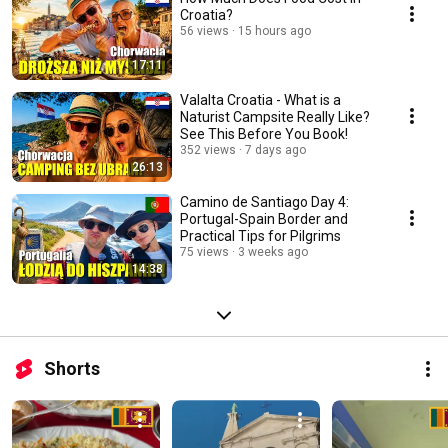
Croatia?
56 views
15 hours ago
17:11
Valalta Croatia - What is a
Naturist Campsite Really Like?
See This Before You Book!
352 views
7 days ago
26:13
Camino de Santiago Day 4:
Portugal-Spain Border and
Practical Tips for Pilgrims
75 views
3 weeks ago
14:38
Shorts