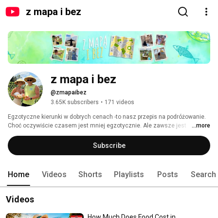
z mapa i bez
z mapa i bez 
@zmapaibez
3.65K subscribers
•
171 videos
Egzotyczne kierunki w dobrych cenach -to nasz przepis na podróżowanie. 
Choć oczywiście czasem jest mniej egzotycznie. Ale zawsze jest 
...more
prawdziwie i ciekawie. Podróżuj razem z nami! 
Subscribe
Home
Videos
Shorts
Playlists
Posts
Search
Videos
How Much Does Food Cost in