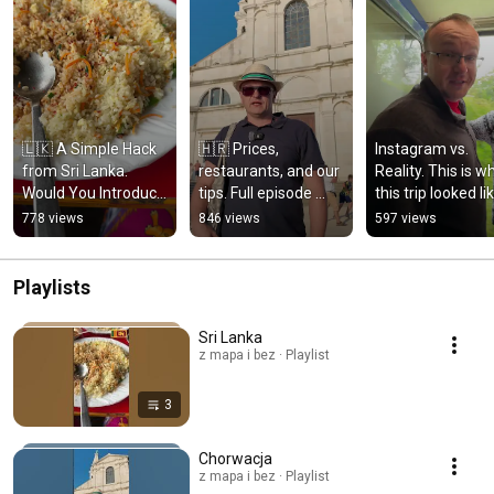
🇱🇰 A Simple Hack 
🇭🇷 Prices, 
Instagram vs. 
from Sri Lanka. 
restaurants, and our 
Reality. This is wh
Would You Introduce 
tips. Full episode 
this trip looked lik
This in Poland? 👇
now on the channel!
😂🇱🇰
778 views
846 views
597 views
Playlists
Sri Lanka
z mapa i bez · Playlist
3
Chorwacja
z mapa i bez · Playlist