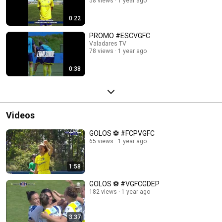
58 views
1 year ago
0:22
PROMO #ESCVGFC
Valadares TV
78 views
1 year ago
0:38
Videos
GOLOS ⚽ #FCPVGFC
65 views
1 year ago
1:58
GOLOS ⚽ #VGFCGDEP
182 views
1 year ago
3:37