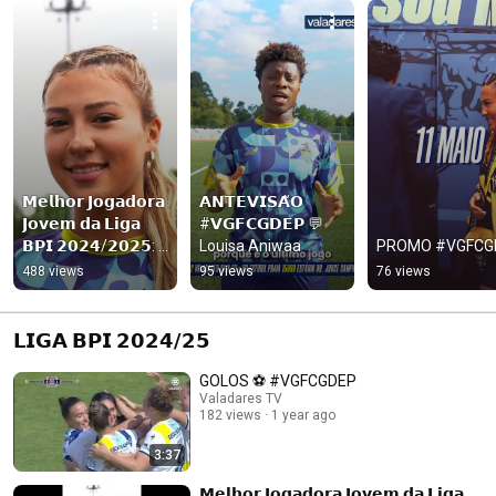
𝗠𝗲𝗹𝗵𝗼𝗿 𝗝𝗼𝗴𝗮𝗱𝗼𝗿𝗮 
𝗔𝗡𝗧𝗘𝗩𝗜𝗦𝗔̃𝗢 
𝗝𝗼𝘃𝗲𝗺 𝗱𝗮 𝗟𝗶𝗴𝗮 
#𝗩𝗚𝗙𝗖𝗚𝗗𝗘𝗣 💬 
𝗕𝗣𝗜 𝟮𝟬𝟮𝟰/𝟮𝟬𝟮𝟱: 
Louisa Aniwaa
PROMO #VGFCG
Érica Meg! 👏
488 views
95 views
76 views
𝗟𝗜𝗚𝗔 𝗕𝗣𝗜 𝟮𝟬𝟮𝟰/𝟮𝟱
GOLOS ⚽ #VGFCGDEP
Valadares TV
182 views
1 year ago
3:37
𝗠𝗲𝗹𝗵𝗼𝗿 𝗝𝗼𝗴𝗮𝗱𝗼𝗿𝗮 𝗝𝗼𝘃𝗲𝗺 𝗱𝗮 𝗟𝗶𝗴𝗮