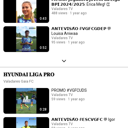
𝗕𝗣𝗜 𝟮𝟬𝟮𝟰/𝟮𝟬𝟮𝟱: Érica Meg! 👏
Valadares TV
488 views
1 year ago
0:43
𝗔𝗡𝗧𝗘𝗩𝗜𝗦𝗔̃𝗢 #𝗩𝗚𝗙𝗖𝗚𝗗𝗘𝗣 💬
Louisa Aniwaa
Valadares TV
95 views
1 year ago
0:52
𝐇𝐘𝐔𝐍𝐃𝐀𝐈 𝐋𝐈𝐆𝐀 𝐏𝐑𝐎
Valadares Gaia FC
PROMO #VGFCUDS
Valadares TV
59 views
1 year ago
0:28
𝗔𝗡𝗧𝗘𝗩𝗜𝗦𝗔̃𝗢 #𝗘𝗦𝗖𝗩𝗚𝗙𝗖 💬 Igor
Valadares TV