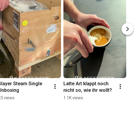
Slayer Steam Single 
Latte Art klappt noch 
Unboxing
nicht so, wie ihr wollt?
23 views
1.1K views