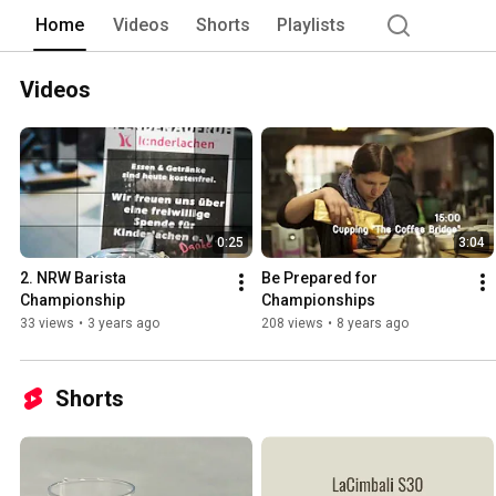
Home
Videos
Shorts
Playlists
Videos
0:25
3:04
2. NRW Barista 
Be Prepared for 
Championship
Championships
33 views
•
3 years ago
208 views
•
8 years ago
Shorts