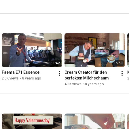
1:42
5:50
Faema E71 Essence
Cream Creator für den 
perfekten Milchschaum
2.5K views
•
8 years ago
2
4.3K views
•
8 years ago