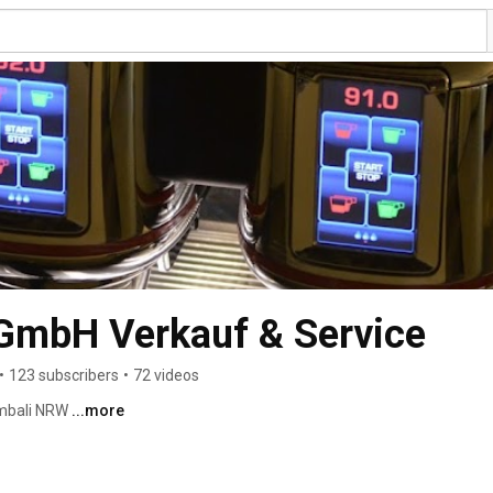
mbH Verkauf & Service
•
123 subscribers
•
72 videos
mbali NRW 
...more