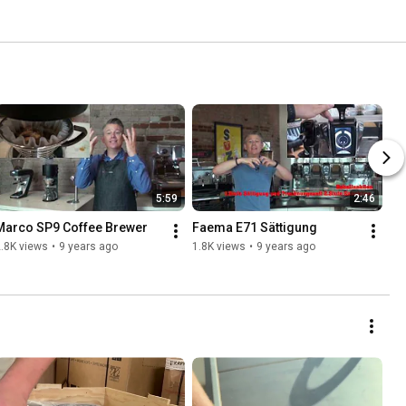
5:59
2:46
Marco SP9 Coffee Brewer
Faema E71 Sättigung
.8K views
•
9 years ago
1.8K views
•
9 years ago