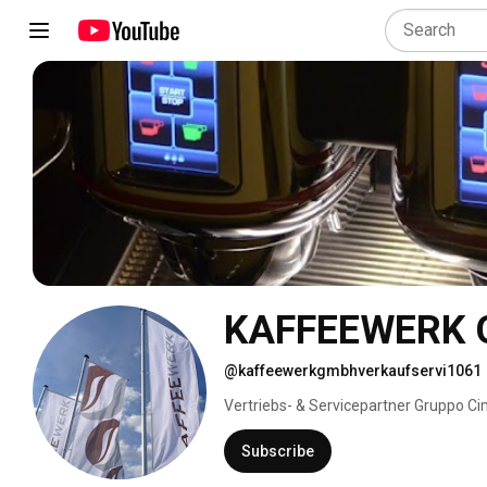
KAFFEEWERK G
@kaffeewerkgmbhverkaufservi1061
Vertriebs- & Servicepartner Gruppo Ci
Subscribe