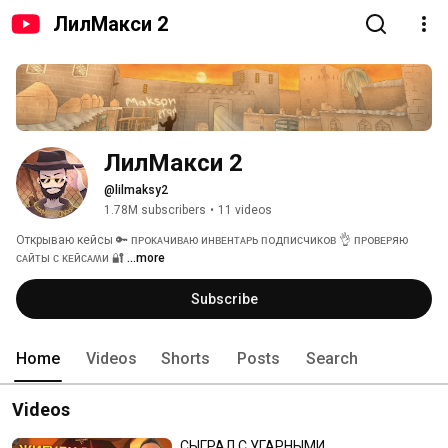
ЛилМакси 2
ЛилМакси 2
@lilmaksy2
1.78M subscribers
•
11 videos
Открываю кейсы 🔑 ᴨᴩоᴋᴀчиʙᴀю инʙᴇнᴛᴀᴩь ᴨодᴨиᴄчиᴋоʙ 👌 ᴨᴩоʙᴇᴩяю 
ᴄᴀйᴛы ᴄ ᴋᴇйᴄᴀʍи 🔐 
...more
Subscribe
Home
Videos
Shorts
Posts
Search
Videos
СЫГРАЛ С УГАРНЫМИ