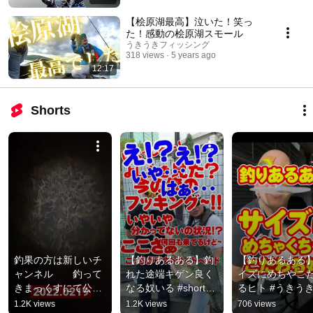
【桧原湖最高】泣いた！笑っ
た！感動の桧原湖スモール
うきうきフィッシング
318 views
5 years ago
12:17
Shorts
釣果の方は新しいチ
【釣りあるある】釣
【釣りあるある
ャンネル　　釣って
れた途端キゲン良く
イズにめちやこ
きまっくすにて公開
なる奴いる #shorts 
るヒト #うきう
中です【バチ大量の
#うきうきフィッシ
ィッシング
1.2K views
1.2K views
706 views