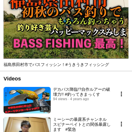
福島県田村市でバスフィッシン！#うきうきフィッシング
Videos
デカバス降臨!?自作ルアーの破
壊力!! #釣ってきまっくす
94 views
4 years ago
1:41
ミーシーの暴露系チャンネル
スピナーベイトとの関係暴露し
ます #緊急