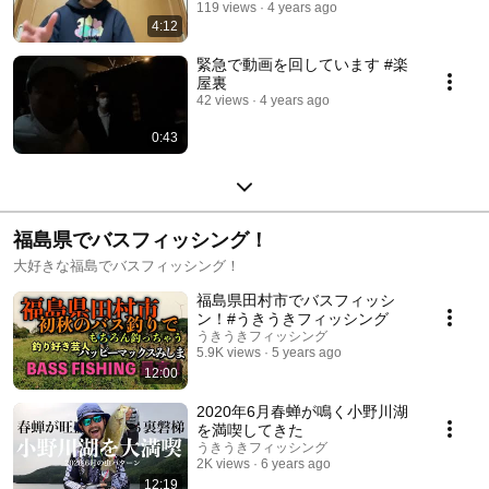
119 views
4 years ago
4:12
緊急で動画を回しています #楽
屋裏
42 views
4 years ago
0:43
福島県でバスフィッシング！
大好きな福島でバスフィッシング！
福島県田村市でバスフィッシ
ン！#うきうきフィッシング
うきうきフィッシング
5.9K views
5 years ago
12:00
2020年6月春蝉が鳴く小野川湖
を満喫してきた
うきうきフィッシング
2K views
6 years ago
12:19