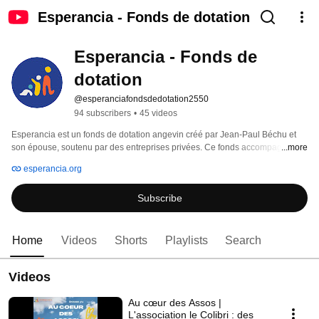
Esperancia - Fonds de dotation
Esperancia - Fonds de 
dotation
@esperanciafondsdedotation2550
94 subscribers
•
45 videos
Esperancia est un fonds de dotation angevin créé par Jean-Paul Béchu et 
son épouse, soutenu par des entreprises privées. Ce fonds accompagne et 
...more
finance des projets associatifs existants destinés à protéger et accompagner 
esperancia.org
les enfants et les jeunes défavorisés dans leur développement afin de leur 
permettre de devenir des adultes autonomes financièrement et capables de 
Subscribe
prendre toute leur place dans la société. Pour plus d’informations, consultez 
: www.esperancia.org 
Home
Videos
Shorts
Playlists
Search
Videos
Au cœur des Assos |
L'association le Colibri : des