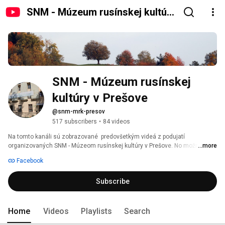
SNM - Múzeum rusínskej kultúry
v Prešove
SNM - Múzeum rusínskej 
kultúry v Prešove
@snm-mrk-presov
517 subscribers
•
84 videos
Na tomto kanáli sú zobrazované  predovšetkým videá z podujatí 
organizovaných SNM - Múzeom rusínskej kultúry v Prešove. No možno tu 
...more
nájsť aj prezentáciu rôznych osobností kultúrneho a spoločenského života 
Facebook
Rusínov, je tu predstavovaný ich život, dielo. Sú tu dokumenty s historickou 
tématikou i tvorba ľudová... 
Subscribe
Home
Videos
Playlists
Search