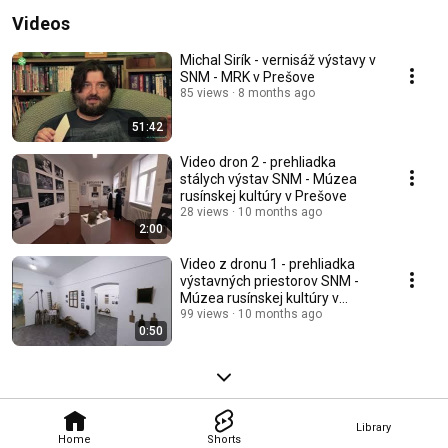
Videos
Michal Sirík - vernisáž výstavy v
SNM - MRK v Prešove
85 views
8 months ago
51:42
Video dron 2 - prehliadka
stálych výstav SNM - Múzea
rusínskej kultúry v Prešove
28 views
10 months ago
2:00
Video z dronu 1 - prehliadka
výstavných priestorov SNM -
Múzea rusínskej kultúry v
Prešove
99 views
10 months ago
0:50
Library
Home
Shorts