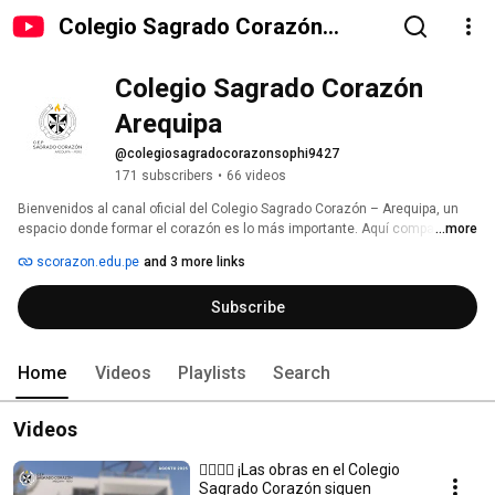
Colegio Sagrado Corazón
Arequipa
Colegio Sagrado Corazón 
Arequipa
@colegiosagradocorazonsophi9427
171 subscribers
•
66 videos
Bienvenidos al canal oficial del Colegio Sagrado Corazón – Arequipa, un 
espacio donde formar el corazón es lo más importante. Aquí compartimos 
...more
contenidos que reflejan nuestra misión de educar en virtudes y 
scorazon.edu.pe
and 3 more links
acompañar el desarrollo integral de nuestros estudiantes. 
Subscribe
Home
Videos
Playlists
Search
Videos
👷‍♀️👷‍♂️ ¡Las obras en el Colegio
Sagrado Corazón siguen