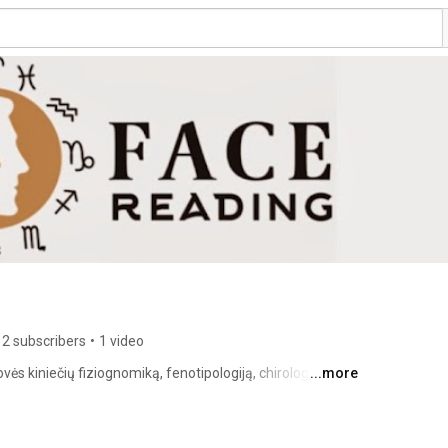
2 subscribers
•
1 video
 kiniečių fiziognomiką, fenotipologiją, chirologiją ir 
...more