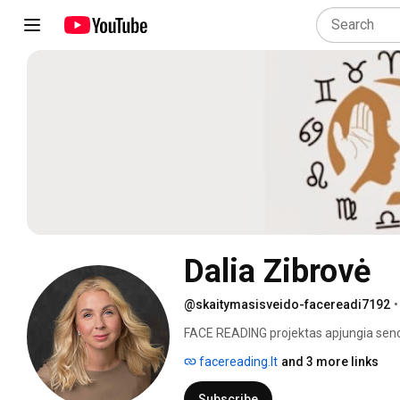
Dalia Zibrovė
@skaitymasisveido-facereadi7192
•
FACE READING projektas apjungia senovės
astrologiją. 
facereading.lt
and 3 more links
Subscribe