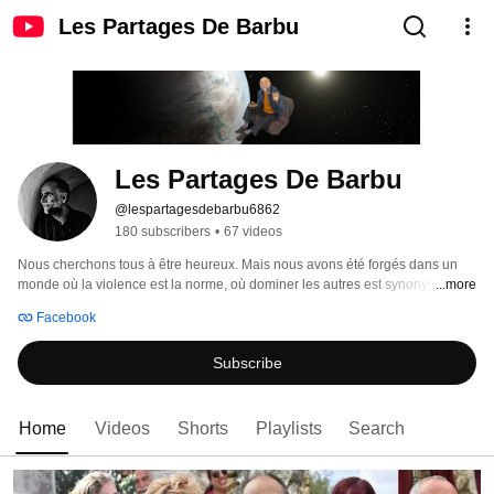
Les Partages De Barbu
Les Partages De Barbu
@lespartagesdebarbu6862
180 subscribers
•
67 videos
Nous cherchons tous à être heureux. Mais nous avons été forgés dans un 
monde où la violence est la norme, où dominer les autres est synonyme de 
...more
réussite. 
Facebook
Subscribe
Home
Videos
Shorts
Playlists
Search