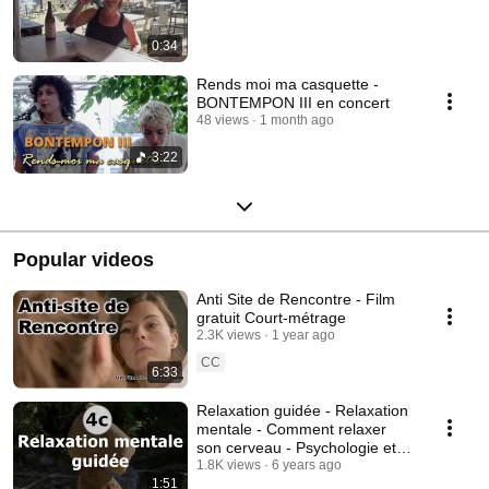
0:34
Rends moi ma casquette -
BONTEMPON III en concert
48 views
1 month ago
3:22
Popular videos
Anti Site de Rencontre - Film
gratuit Court-métrage
2.3K views
1 year ago
CC
6:33
Relaxation guidée - Relaxation
mentale - Comment relaxer
son cerveau - Psychologie et
libération #4c
1.8K views
6 years ago
1:51