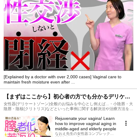
[Explained by a doctor with over 2,000 cases] Vaginal care to
maintain fresh moisture even after ...
【まずはここから】初心者の方でも分かるデリケー
トゾーン・膣に関するトラブル・症例・治療法のハ
女性器(デリケートゾーン)全般のお悩みを中心とし例えば...・小陰唇・大
陰唇・陰核(クリトリス)などといった事例に関する解決法や治療方法を解
ウツーセレクション
説している動画シリーズ。初心者の方でも分かるデリケートゾーン・膣
Rejuvenate your vagina! Learn
に関するトラブル・症例・治療法のハウツーセレクション
how to improve vaginal aging in
middle-aged and elderly people
なおえ先生の女性器コンプレックス相談室