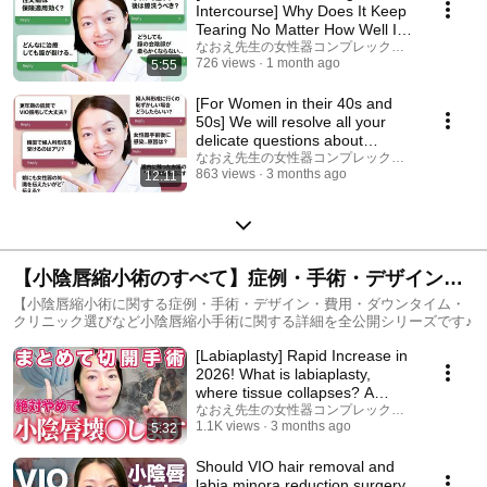
Intercourse] Why Does It Keep
Tearing No Matter How Well I
Care for My Vag...
なおえ先生の女性器コンプレックス相談室
726 views
1 month ago
5:55
[For Women in their 40s and
50s] We will resolve all your
delicate questions about
female genital...
なおえ先生の女性器コンプレックス相談室
863 views
3 months ago
12:11
【小陰唇縮小術のすべて】症例・手術・デザイン・
費用・ダウンタイム・クリニック選びなど小陰唇縮
【小陰唇縮小術に関する症例・手術・デザイン・費用・ダウンタイム・
クリニック選びなど小陰唇縮小手術に関する詳細を全公開シリーズです♪
小手術に関する詳細を全公開
[Labiaplasty] Rapid Increase in
2026! What is labiaplasty,
where tissue collapses? A
gynecologica...
なおえ先生の女性器コンプレックス相談室
1.1K views
3 months ago
5:32
Should VIO hair removal and
labia minora reduction surgery