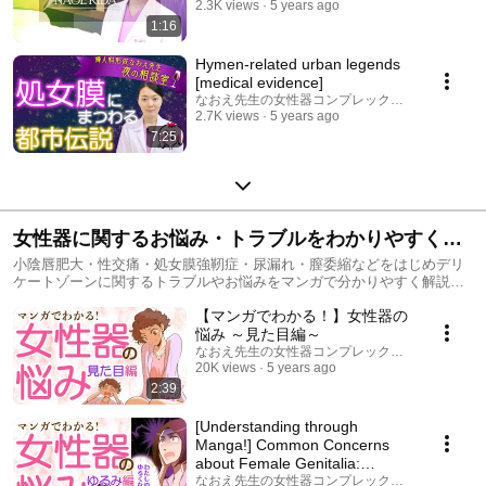
2.3K views
5 years ago
1:16
Hymen-related urban legends
[medical evidence]
なおえ先生の女性器コンプレックス相談室
2.7K views
5 years ago
7:25
女性器に関するお悩み・トラブルをわかりやすく見
れる！婦人科形成マンガセレクション
小陰唇肥大・性交痛・処女膜強靭症・尿漏れ・膣委縮などをはじめデリ
ケートゾーンに関するトラブルやお悩みをマンガで分かりやすく解説し
たシリーズです
【マンガでわかる！】女性器の
悩み ～見た目編～
なおえ先生の女性器コンプレックス相談室
20K views
5 years ago
2:39
[Understanding through
Manga!] Common Concerns
about Female Genitalia:
Loosening Edition
なおえ先生の女性器コンプレックス相談室