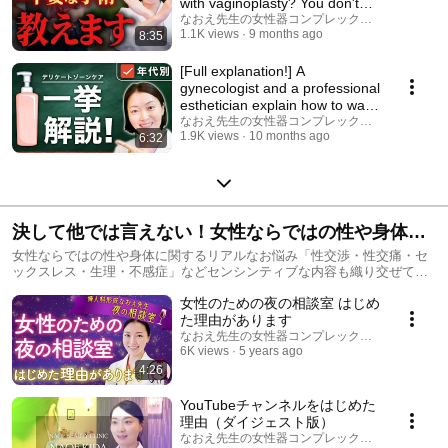
with vaginoplasty? You don't
actually n...
なおえ先生の女性器コンプレックス相談室
1.1K views
9 months ago
8:35
[Full explanation!] A
gynecologist and a professional
esthetician explain how to wash
and care fo...
なおえ先生の女性器コンプレックス相談室
1.9K views
10 months ago
6:32
決して他では言えない！女性ならではの性や身体に
関するリアルなお悩み解消シリーズ
女性ならではの性や身体に関するリアルなお悩み「性交渉・性交痛・セ
ックスレス・生理・不感症」などセンシンティブな内容も織り交ぜて解
説しております
女性のための夜の相談室 はじめ
た理由があります
なおえ先生の女性器コンプレックス相談室
6K views
5 years ago
4:26
YouTubeチャンネルをはじめた
理由（ダイジェスト版）
なおえ先生の女性器コンプレックス相談室