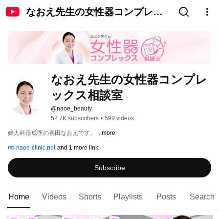
なおえ先生の女性器コンプレッ
クス相談室
なおえ先生の女性器コンプレ
ックス相談室
@naoe_beauty
52.7K subscribers
•
599 videos
婦人科形成医の喜田なおえです。 
...more
naoe-clinic.net
and 1 more link
Subscribe
Home
Videos
Shorts
Playlists
Posts
Search