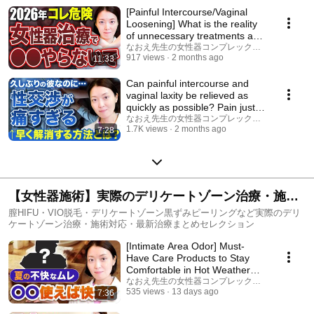
[Painful Intercourse/Vaginal
Loosening] What is the reality
of unnecessary treatments and
cross-s...
なおえ先生の女性器コンプレックス相談室
917 views
2 months ago
11:33
Can painful intercourse and
vaginal laxity be relieved as
quickly as possible? Pain just
from tou...
なおえ先生の女性器コンプレックス相談室
1.7K views
2 months ago
7:28
【女性器施術】実際のデリケートゾーン治療・施術
対応・最新治療まとめセレクション
膣HIFU・VIO脱毛・デリケートゾーン黒ずみピーリングなど実際のデリ
ケートゾーン治療・施術対応・最新治療まとめセレクション
[Intimate Area Odor] Must-
Have Care Products to Stay
Comfortable in Hot Weather
#Femtech #VIOLase...
なおえ先生の女性器コンプレックス相談室
535 views
13 days ago
7:36