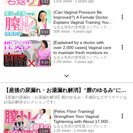
131K views
5 years ago
5:52
(Can Vaginal Pressure Be
Improved?) A Female Doctor
Explains Vaginal Training You
Can Do at Home ...
なおえ先生の女性器コンプレックス相談室
50K views
4 years ago
5:53
[Explained by a doctor with
over 2,000 cases] Vaginal care
to maintain fresh moisture even
after ...
なおえ先生の女性器コンプレックス相談室
2.2M views
4 years ago
8:18
【産後の尿漏れ・お湯漏れ解消】"膣のゆるみ"によ
って起きる・不感症・子宮脱などデリケートなお悩
【産後の尿漏れ・お湯漏れ解消】膣のゆるみ・不感症などデリケートな
お悩み解決セレクションです♪
み解決セレクション
[Pelvic Floor Training]
Strengthen Your Vaginal
Tightening with About 17,000
Muscle Contractions ...
なおえ先生の女性器コンプレックス相談室
1.2K views
1 month ago
13:09