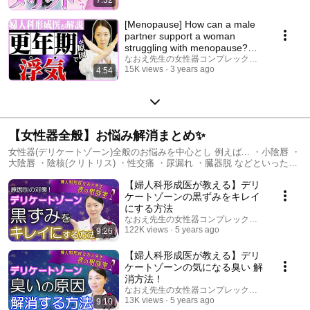
[Menopause] How can a male
partner support a woman
struggling with menopause?
Solutions!
なおえ先生の女性器コンプレックス相談室
15K views
3 years ago
4:54
【女性器全般】お悩み解消まとめ✨
女性器(デリケートゾーン)全般のお悩みを中心とし 例えば... ・小陰唇 ・
大陰唇 ・陰核(クリトリス) ・性交痛 ・尿漏れ ・臓器脱 などといった事
例に関する解決法や治療方法を解説している動画シリーズ
【婦人科形成医が教える】デリ
ケートゾーンの黒ずみをキレイ
にする方法
なおえ先生の女性器コンプレックス相談室
122K views
5 years ago
9:26
【婦人科形成医が教える】デリ
ケートゾーンの気になる臭い 解
消方法！
なおえ先生の女性器コンプレックス相談室
13K views
5 years ago
9:10