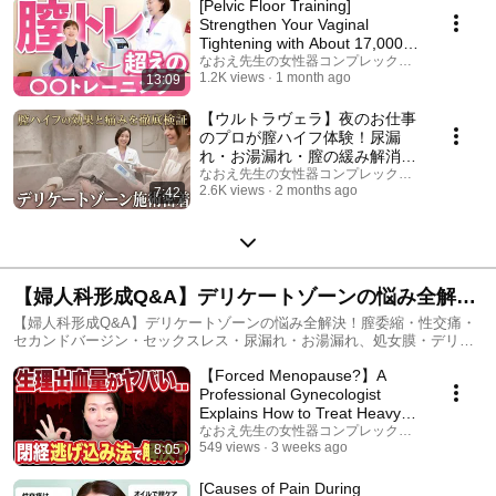
[Pelvic Floor Training]
Strengthen Your Vaginal
Tightening with About 17,000
Muscle Contractions ...
なおえ先生の女性器コンプレックス相談室
1.2K views
1 month ago
13:09
【ウルトラヴェラ】夜のお仕事
のプロが膣ハイフ体験！尿漏
れ・お湯漏れ・膣の緩み解消に
おすすめな膣ハイフの実際の効
なおえ先生の女性器コンプレックス相談室
2.6K views
2 months ago
7:42
果と痛みなどリアルな施術シー
ンと感想を全て公開します【婦
人科形成/デリケートゾーン治
療】
【婦人科形成Q&A】デリケートゾーンの悩み全解
決！周りには相談しにくいリアルな悩みも回答！な
【婦人科形成Q&A】デリケートゾーンの悩み全解決！膣委縮・性交痛・
セカンドバージン・セックスレス・尿漏れ・お湯漏れ、処女膜・デリケ
おえ先生の質問コーナーセレクション
ートゾーン周辺のトラブルなど周りには相談しにくい悩みも回答OK！婦
【Forced Menopause?】A
人科形成医なおえ先生の質問コーナーセレクションです♪
Professional Gynecologist
Explains How to Treat Heavy
Bleeding and Irregular...
なおえ先生の女性器コンプレックス相談室
549 views
3 weeks ago
8:05
[Causes of Pain During