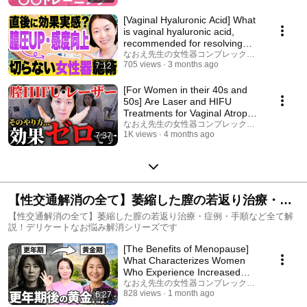
[Vaginal Hyaluronic Acid] What
is vaginal hyaluronic acid,
recommended for resolving
vaginal atro...
なおえ先生の女性器コンプレックス相談室
705 views
3 months ago
7:12
[For Women in their 40s and
50s] Are Laser and HIFU
Treatments for Vaginal Atrophy
and Vaginal La...
なおえ先生の女性器コンプレックス相談室
1K views
4 months ago
7:37
【性交通解消の全て】萎縮した膣の若返り治療・症
例・手順など全て解説！デリケートなお悩み解消シ
【性交通解消の全て】萎縮した膣の若返り治療・症例・手順など全て解
説！デリケートなお悩み解消シリーズです
リーズ
[The Benefits of Menopause]
What Characterizes Women
Who Experience Increased
Happiness and Vital...
なおえ先生の女性器コンプレックス相談室
828 views
1 month ago
6:27