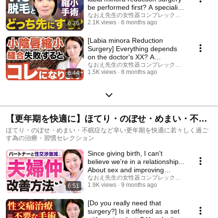
be performed first? A specialist
in de...
なおえ先生の女性器コンプレックス相談室
2.1K views
6 months ago
6:36
[Labia minora Reduction
Surgery] Everything depends
on the doctor's XX? A
professional with over ...
なおえ先生の女性器コンプレックス相談室
1.5K views
8 months ago
6:44
【更年期を快適に】ほてり・のぼせ・めまい・不眠
症など辛い更年期を快適に若々しく過ごす為の治
ほてり・のぼせ・めまい・不眠症など辛い更年期を快適に若々しく過ご
す為の治療・習慣セレクション
療・習慣セレクション
Since giving birth, I can't
believe we're in a relationship...
About sex and improving
relationships
なおえ先生の女性器コンプレックス相談室
1.9K views
9 months ago
6:51
[Do you really need that
surgery?] Is it offered as a set