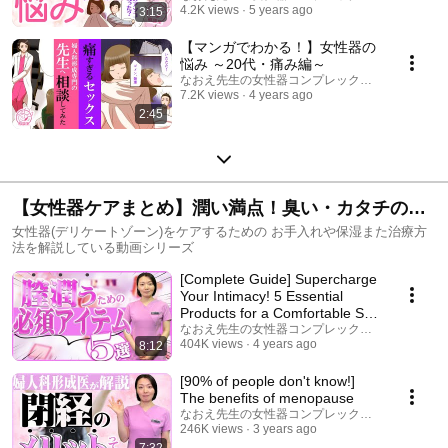
4.2K views
5 years ago
3:15
【マンガでわかる！】女性器の
悩み ～20代・痛み編～
なおえ先生の女性器コンプレックス相談室
7.2K views
4 years ago
2:45
【女性器ケアまとめ】潤い満点！臭い・カタチの悩
み解消！
女性器(デリケートゾーン)をケアするための お手入れや保湿また治療方
法を解説している動画シリーズ
[Complete Guide] Supercharge
Your Intimacy! 5 Essential
Products for a Comfortable Sex
Life
なおえ先生の女性器コンプレックス相談室
404K views
4 years ago
8:12
[90% of people don't know!]
The benefits of menopause
なおえ先生の女性器コンプレックス相談室
246K views
3 years ago
7:32