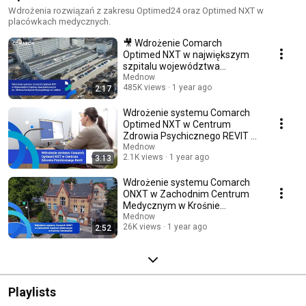
Wdrożenia rozwiązań z zakresu Optimed24 oraz Optimed NXT w
placówkach medycznych.
🎥 Wdrożenie Comarch
Optimed NXT w największym
szpitalu województwa
lubelskiego
Mednow
485K views
1 year ago
2:17
Wdrożenie systemu Comarch
Optimed NXT w Centrum
Zdrowia Psychicznego REVIT w
Białymstoku
Mednow
2.1K views
1 year ago
3:13
Wdrożenie systemu Comarch
ONXT w Zachodnim Centrum
Medycznym w Krośnie
Odrzańskim
Mednow
26K views
1 year ago
2:52
Playlists