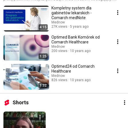
zarówno szpitale, przychodnie jak i indywidualne praktyki lekarskie,
Kompletny system dla
systemy stały się uniwersalnym rozwiązaniem zyskującym coraz więcej
użytkowników.
gabinetów lekarskich -
Comarch medNote
Mednow
27K views
5 years ago
4:15
Optimed Bank Komórek od
Comarch Healthcare
Mednow
200 views
10 years ago
1:25
Optimed24 od Comarch
Healthcare
Mednow
826 views
10 years ago
1:32
Shorts