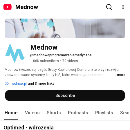
Mednow
Mednow
@mednowoprogramowaniemedyczne
1.06K subscribers
•
79 videos
Mednow (wcześniej część Grupy Kapitałowej Comarch) tworzy i rozwija 
zaawansowane systemy klasy HIS, które wspierają codzienne 
...more
funkcjonowanie placówek ochrony zdrowia. Nasze rozwiązania obejmują 
mednow.pl
and 3 more links
obszary dokumentacji medycznej, diagnostyki, rozliczeń oraz 
zarządzania zasobami, tworząc spójne środowisko do obsługi procesów 
Subscribe
operacyjnych placówek. 
Home
Videos
Shorts
Podcasts
Playlists
Sea
Optimed - wdrożenia